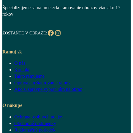
Špecializujeme sa na umelecké rámovanie obrazov viac ako 17
rokov
Facebook
Instagram
ZOSTAŇTE V OBRAZE:
Ramuj.sk
O nás
Kontakt
Takto rámujeme
Oprava a reštaurovanie rámov
Ako si správne vybrať rám na obraz
O nákupe
Ochrana osobných údajov
Obchodné podmienky
Reklamačný poriadok