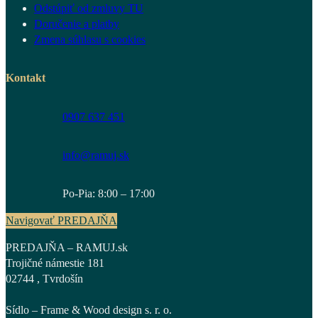
Odstúpiť od zmluvy TU
Doručenie a platby
Zmena súhlasu s cookies
Kontakt
0907 637 451
info@ramuj.sk
Po-Pia: 8:00 – 17:00
Navigovať PREDAJŇA
PREDAJŇA – RAMUJ.sk
Trojičné námestie 181
02744 , Tvrdošín
Sídlo – Frame & Wood design s. r. o.