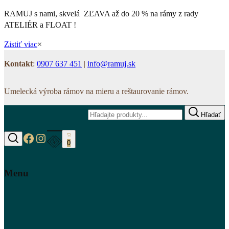
RAMUJ s nami, skvelá ZĽAVA až do 20 % na rámy z rady
ATELIÉR a FLOAT !
Zistiť viac
×
Kontakt
:
0907 637 451
|
info@ramuj.sk
Umelecká výroba rámov na mieru a reštaurovanie rámov.
Hľadať
https://www.facebook.com/www.ramuj.s
https://www.instagram.com/ramuj.sk
0
Hľadať
Menu