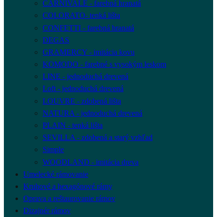
CARNIVALE - farebná hranatá
COLORATO- tenká lišta
CONFETTI - farebná hranatá
DEGAS
GRAMERCY - imitácia kovu
KOMODO - farebné s vysokým leskom
LINE - jednoduchá drevená
Loft - jednoduchá drevená
LOUVRE - zdobená lišta
NATURA - jednoduchá drevená
PLAIN - tenká lišta
SEVILLA - zdobená a starý vzhľad
Simple
WOODLAND - imitácia dreva
Umelecké rámovanie
Kruhové a hexagónové rámy
Oprava a reštaurovanie rámov
Dizajnér rámov