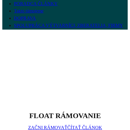
PORADCA ČLÁNKY
Takto rámujeme
DOPRAVA
SPOLUPRÁCA VÝTVARNÍCI, ZBERATELIA, FIRMY
FLOAT RÁMOVANIE
ZAČNI RÁMOVAŤ
ČÍTAŤ ČLÁNOK