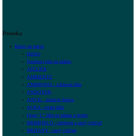
Ponuka
Rámy na mieru
Háčiky
Napínací rám na plátno
ATELIÉR
AMBIENTE
AMBROSIA - zdobená lišta
ANDOVER
ANVIL - imitácia železa
AURA - tenká lišta
Float "L" lišta na plátna a dosky
BRIMFIELD - zdobená a starý vzhľad
BRITANY - starý vzhľad