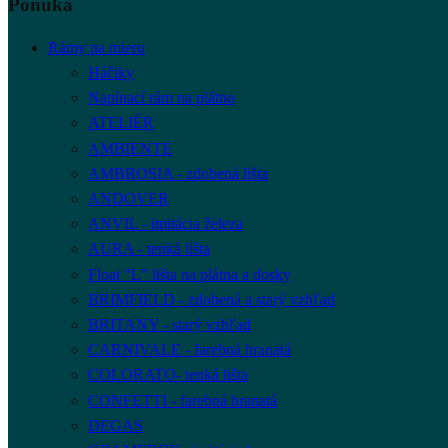
Ponuka
Rámy na mieru
Háčiky
Napínací rám na plátno
ATELIÉR
AMBIENTE
AMBROSIA - zdobená lišta
ANDOVER
ANVIL - imitácia železa
AURA - tenká lišta
Float "L" lišta na plátna a dosky
BRIMFIELD - zdobená a starý vzhľad
BRITANY - starý vzhľad
CARNIVALE - farebná hranatá
COLORATO- tenká lišta
CONFETTI - farebná hranatá
DEGAS