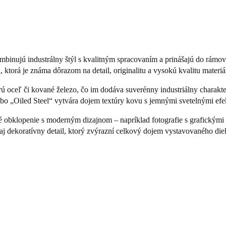
kombinujú industrálny štýl s kvalitným spracovaním a prinášajú do rám
 ktorá je známa dôrazom na detail, originalitu a vysokú kvalitu materiá
rú oceľ či kované železo, čo im dodáva suverénny industriálny charakter
 „Oiled Steel“ vytvára dojem textúry kovu s jemnými svetelnými efekt
azné obklopenie s moderným dizajnom – napríklad fotografie s grafickým
 aj dekoratívny detail, ktorý zvýrazní celkový dojem vystavovaného diel