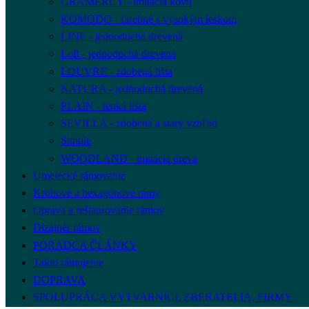
GRAMERCY - imitácia kovu
KOMODO - farebné s vysokým leskom
LINE - jednoduchá drevená
Loft - jednoduchá drevená
LOUVRE - zdobená lišta
NATURA - jednoduchá drevená
PLAIN - tenká lišta
SEVILLA - zdobená a starý vzhľad
Simple
WOODLAND - imitácia dreva
Umelecké rámovanie
Kruhové a hexagónové rámy
Oprava a reštaurovanie rámov
Dizajnér rámov
PORADCA ČLÁNKY
Takto rámujeme
DOPRAVA
SPOLUPRÁCA VÝTVARNÍCI, ZBERATELIA, FIRMY