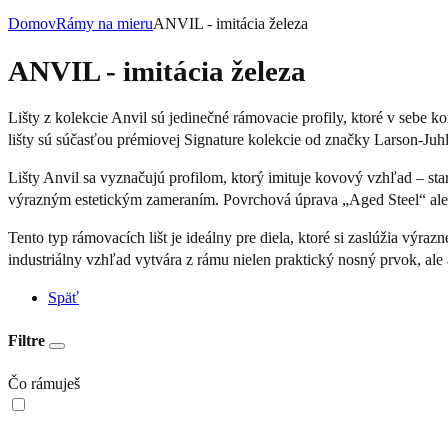
Domov
Rámy na mieru
ANVIL - imitácia železa
ANVIL - imitácia železa
Lišty z kolekcie Anvil sú jedinečné rámovacie profily, ktoré v sebe 
lišty sú súčasťou prémiovej Signature kolekcie od značky Larson-Juhl,
Lišty Anvil sa vyznačujú profilom, ktorý imituje kovový vzhľad – sta
výrazným estetickým zameraním. Povrchová úprava „Aged Steel“ alebo
Tento typ rámovacích lišt je ideálny pre diela, ktoré si zaslúžia výr
industriálny vzhľad vytvára z rámu nielen praktický nosný prvok, ale
Späť
Filtre
Čo rámuješ