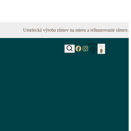
Umelecká výroba rámov na mieru a reštaurovanie rámov.
https://www.faceb
https://www.inst
0
Hľadať