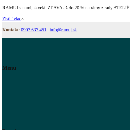
RAMUJ s nami, skvelá ZĽAVA až do 20 % na rámy z rady ATELI
Zistiť viac
×
Kontakt
:
0907 637 451
|
info@ramuj.sk
Menu