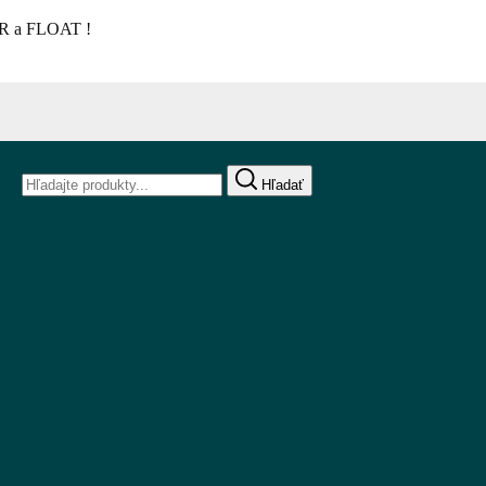
ÉR a FLOAT !
Hľadať