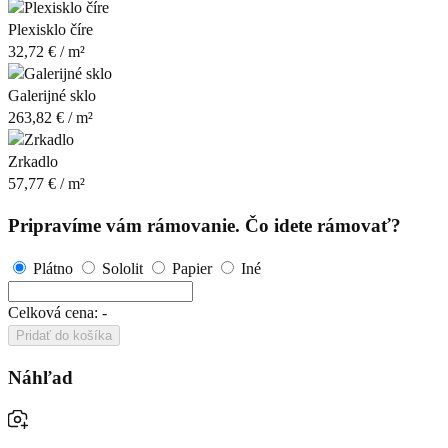
Plexisklo číre
32,72
€
/ m²
Galerijné sklo
263,82
€
/ m²
Zrkadlo
57,77
€
/ m²
Pripravíme vám rámovanie. Čo idete rámovať?
Plátno
Sololit
Papier
Iné
Celková cena:
-
Pridať do košíka
Náhľad