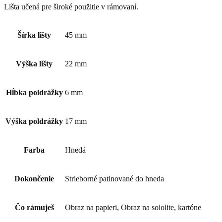
Lišta učená pre široké použitie v rámovaní.
Šírka lišty
45 mm
Výška lišty
22 mm
Hĺbka poldrážky
6 mm
Výška poldrážky
17 mm
Farba
Hnedá
Dokončenie
Strieborné patinované do hneda
Čo rámuješ
Obraz na papieri, Obraz na sololite, kartóne