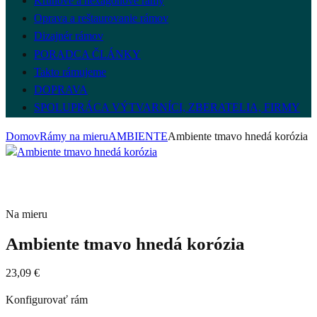
Kruhové a hexagónové rámy
Oprava a reštaurovanie rámov
Dizajnér rámov
PORADCA ČLÁNKY
Takto rámujeme
DOPRAVA
SPOLUPRÁCA VÝTVARNÍCI, ZBERATELIA, FIRMY
Domov
Rámy na mieru
AMBIENTE
Ambiente tmavo hnedá korózia
Na mieru
Ambiente tmavo hnedá korózia
23,09
€
Konfigurovať rám