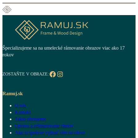
Špecializujeme sa na umelecké rámovanie obrazov viac ako 17
rokov
Facebook
Instagram
ZOSTAŇTE V OBRAZE:
Ramuj.sk
O nás
Kontakt
Takto rámujeme
Oprava a reštaurovanie rámov
Ako si správne vybrať rám na obraz