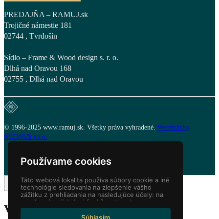
PREDAJŇA – RAMUJ.sk
Trojičné námestie 181
02744 , Tvrdošín
Sídlo – Frame & Wood design s. r. o.
Dlhá nad Oravou 168
02755 , Dlhá nad Oravou
© 1996-2025 www.ramuj.sk. Všetky práva vyhradené.
Webstránky
NEONUS s.r.o.
Používame cookies
Táto webová lokalita používa súbory cookie a iné
technológie sledovania na zlepšenie vášho
zážitku z prehliadania na nasledujúce účely:
na
umožnenie základnej funkčnosti webovej
Váš košík
(items: 0)
stránky
,
pre lepší zážitok na webe
,
na meranie
vášho záujmu o naše produkty a služby a na
Súhlasím