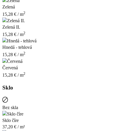
Zelená
2
15,28
€
/ m
Zelená II.
2
15,28
€
/ m
Hnedá - tehlová
2
15,28
€
/ m
Červená
2
15,28
€
/ m
Sklo
Bez skla
Sklo číre
37,20
€
/ m²