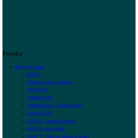
Ponuka
Rámy na mieru
Háčiky
Napínací rám na plátno
ATELIÉR
AMBIENTE
AMBROSIA - zdobená lišta
ANDOVER
ANVIL - imitácia železa
AURA - tenká lišta
Float "L" lišta na plátna a dosky