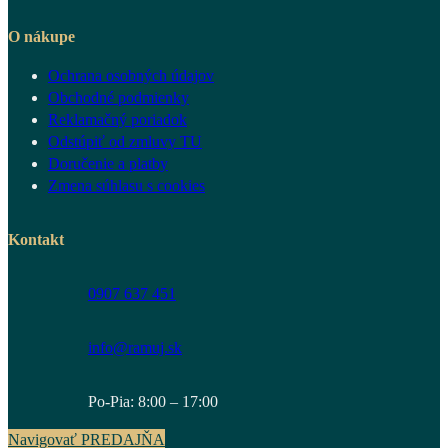
O nákupe
Ochrana osobných údajov
Obchodné podmienky
Reklamačný poriadok
Odstúpiť od zmluvy TU
Doručenie a platby
Zmena súhlasu s cookies
Kontakt
0907 637 451
info@ramuj.sk
Po-Pia: 8:00 – 17:00
Navigovať PREDAJŇA