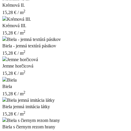
Krémová II.
2
15,28
€
/ m
Krémová III.
2
15,28
€
/ m
Biela - jemná textúrá pásikov
2
15,28
€
/ m
Jemne horčicová
2
15,28
€
/ m
Biela
2
15,28
€
/ m
Biela jemná imitácia látky
2
15,28
€
/ m
Biela s čiernym rezom hrany