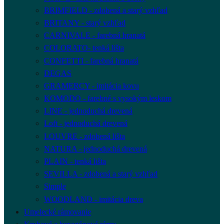
BRIMFIELD - zdobená a starý vzhľad
BRITANY - starý vzhľad
CARNIVALE - farebná hranatá
COLORATO- tenká lišta
CONFETTI - farebná hranatá
DEGAS
GRAMERCY - imitácia kovu
KOMODO - farebné s vysokým leskom
LINE - jednoduchá drevená
Loft - jednoduchá drevená
LOUVRE - zdobená lišta
NATURA - jednoduchá drevená
PLAIN - tenká lišta
SEVILLA - zdobená a starý vzhľad
Simple
WOODLAND - imitácia dreva
Umelecké rámovanie