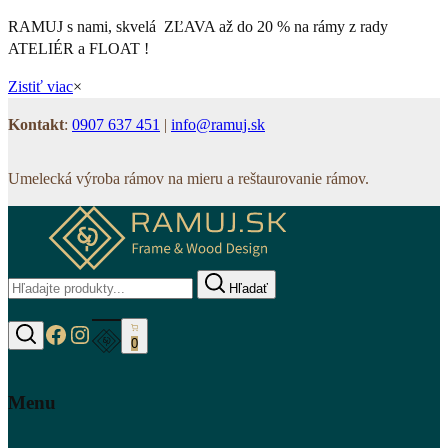
RAMUJ s nami, skvelá ZĽAVA až do 20 % na rámy z rady
ATELIÉR a FLOAT !
Zistiť viac
×
Kontakt
:
0907 637 451
|
info@ramuj.sk
Umelecká výroba rámov na mieru a reštaurovanie rámov.
Hľadať
https://www.facebook.com/www.ramuj.s
https://www.instagram.com/ramuj.sk
0
Hľadať
Menu