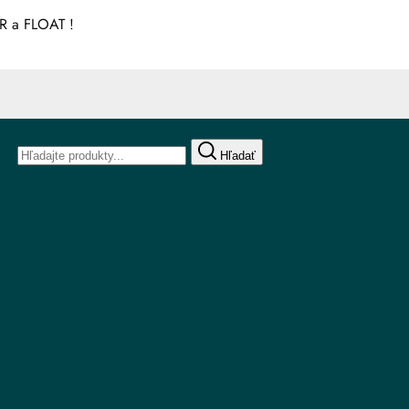
R a FLOAT !
Hľadať