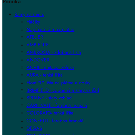
Ponuka
Rámy na mieru
Háčiky
Napínací rám na plátno
ATELIÉR
AMBIENTE
AMBROSIA - zdobená lišta
ANDOVER
ANVIL - imitácia železa
AURA - tenká lišta
Float "L" lišta na plátna a dosky
BRIMFIELD - zdobená a starý vzhľad
BRITANY - starý vzhľad
CARNIVALE - farebná hranatá
COLORATO- tenká lišta
CONFETTI - farebná hranatá
DEGAS