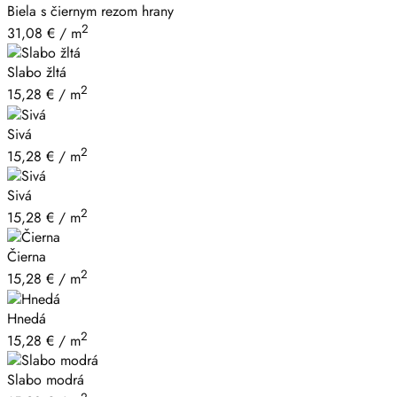
Biela s čiernym rezom hrany
2
31,08
€
/ m
Slabo žltá
2
15,28
€
/ m
Sivá
2
15,28
€
/ m
Sivá
2
15,28
€
/ m
Čierna
2
15,28
€
/ m
Hnedá
2
15,28
€
/ m
Slabo modrá