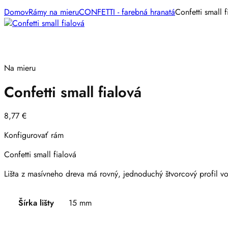
Domov
Rámy na mieru
CONFETTI - farebná hranatá
Confetti small f
Na mieru
Confetti small fialová
8,77
€
Konfigurovať rám
Confetti small fialová
Lišta z masívneho dreva má rovný, jednoduchý štvorcový profil vo 
Šírka lišty
15 mm