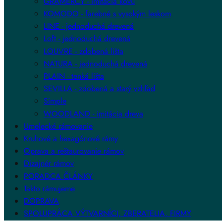
GRAMERCY - imitácia kovu
KOMODO - farebné s vysokým leskom
LINE - jednoduchá drevená
Loft - jednoduchá drevená
LOUVRE - zdobená lišta
NATURA - jednoduchá drevená
PLAIN - tenká lišta
SEVILLA - zdobená a starý vzhľad
Simple
WOODLAND - imitácia dreva
Umelecké rámovanie
Kruhové a hexagónové rámy
Oprava a reštaurovanie rámov
Dizajnér rámov
PORADCA ČLÁNKY
Takto rámujeme
DOPRAVA
SPOLUPRÁCA VÝTVARNÍCI, ZBERATELIA, FIRMY