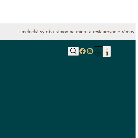
Umelecká výroba rámov na mieru a reštaurovanie rámov.
https://www.face
https://www.ins
0
Hľadať