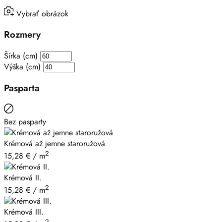
Vybrať obrázok
Rozmery
Šírka (cm)
Výška (cm)
Pasparta
Bez pasparty
Krémová až jemne staroružová
2
15,28
€
/ m
Krémová II.
2
15,28
€
/ m
Krémová III.
2