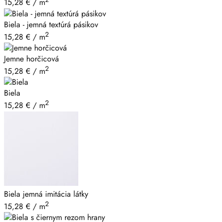
15,28
€
/ m
Biela - jemná textúrá pásikov
2
15,28
€
/ m
Jemne horčicová
2
15,28
€
/ m
Biela
2
15,28
€
/ m
Biela jemná imitácia látky
2
15,28
€
/ m