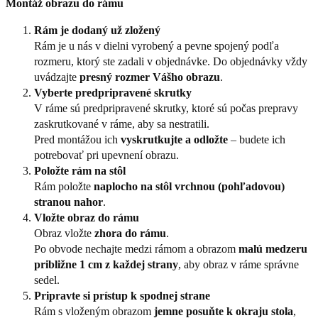
Montáž obrazu do rámu
Rám je dodaný už zložený
Rám je u nás v dielni vyrobený a pevne spojený podľa
rozmeru, ktorý ste zadali v objednávke. Do objednávky vždy
uvádzajte
presný rozmer Vášho obrazu
.
Vyberte predpripravené skrutky
V ráme sú predpripravené skrutky, ktoré sú počas prepravy
zaskrutkované v ráme, aby sa nestratili.
Pred montážou ich
vyskrutkujte a odložte
– budete ich
potrebovať pri upevnení obrazu.
Položte rám na stôl
Rám položte
naplocho na stôl vrchnou (pohľadovou)
stranou nahor
.
Vložte obraz do rámu
Obraz vložte
zhora do rámu
.
Po obvode nechajte medzi rámom a obrazom
malú medzeru
približne 1 cm z každej strany
, aby obraz v ráme správne
sedel.
Pripravte si prístup k spodnej strane
Rám s vloženým obrazom
jemne posuňte k okraju stola
,