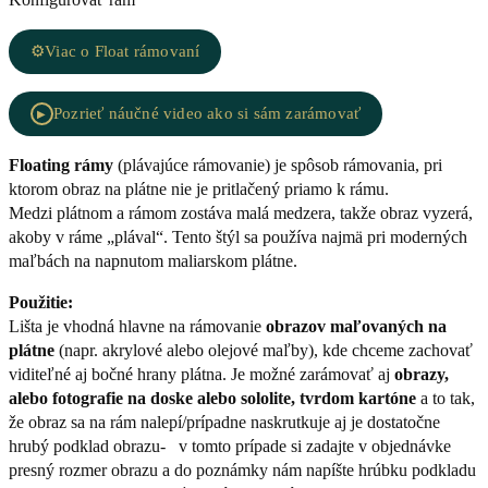
bola:
je:
31,94 €.
25,56 €.
⚙️
Viac o Float rámovaní
Pozrieť náučné video ako si sám zarámovať
▶
Floating rámy
(plávajúce rámovanie) je spôsob rámovania, pri
ktorom obraz na plátne nie je pritlačený priamo k rámu.
Medzi plátnom a rámom zostáva malá medzera, takže obraz vyzerá,
akoby v ráme „plával“. Tento štýl sa používa najmä pri moderných
maľbách na napnutom maliarskom plátne.
Použitie:
Lišta je vhodná hlavne na rámovanie
obrazov maľovaných na
plátne
(napr. akrylové alebo olejové maľby), kde chceme zachovať
viditeľné aj bočné hrany plátna. Je možné zarámovať aj
obrazy,
alebo fotografie na doske alebo sololite, tvrdom kartóne
a to tak,
že obraz sa na rám nalepí/prípadne naskrutkuje aj je dostatočne
hrubý podklad obrazu- v tomto prípade si zadajte v objednávke
presný rozmer obrazu a do poznámky nám napíšte hrúbku podkladu