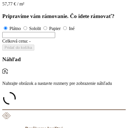
57,77
€
/ m²
Pripravíme vám rámovanie. Čo idete rámovať?
Plátno
Sololit
Papier
Iné
Celková cena:
-
Pridať do košíka
Náhľad
Nahrajte obrázok a nastavte rozmery pre zobrazenie náhľadu