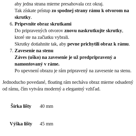
aby jedna strana mierne presahovala cez okraj.
Tak získate prístup
zo spodnej strany rámu k otvorom na
skrutky
.
Pripevnite obraz skrutkami
Do pripravených otvorov
znovu naskrutkujte skrutky
,
ktoré ste na začiatku vybrali.
Skrutky dotiahnite tak, aby
pevne prichytili obraz k rámu
.
Zavesenie na stenu
Záves (uško) na zavesenie je už predpripravený a
namontovaný v ráme.
Po upevnení obrazu je rám pripravený na zavesenie na stenu.
Jednoducho povedané, floating rám necháva obraz mierne odsadený
od rámu, čím vytvára moderný a elegantný vzhľad.
Šírka lišty
40 mm
Výška lišty
45 mm