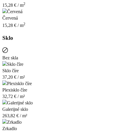
2
15,28
€
/ m
Červená
2
15,28
€
/ m
Sklo
Bez skla
Sklo číre
37,20
€
/ m²
Plexisklo číre
32,72
€
/ m²
Galerijné sklo
263,82
€
/ m²
Zrkadlo