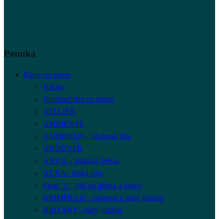
Ponuka
Rámy na mieru
Háčiky
Napínací rám na plátno
ATELIÉR
AMBIENTE
AMBROSIA - zdobená lišta
ANDOVER
ANVIL - imitácia železa
AURA - tenká lišta
Float "L" lišta na plátna a dosky
BRIMFIELD - zdobená a starý vzhľad
BRITANY - starý vzhľad