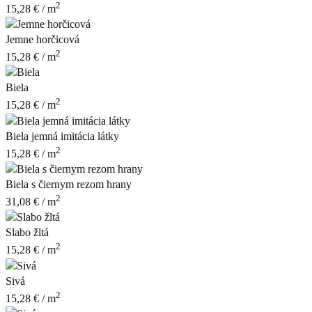
2
15,28
€
/ m
Jemne horčicová
2
15,28
€
/ m
Biela
2
15,28
€
/ m
Biela jemná imitácia látky
2
15,28
€
/ m
Biela s čiernym rezom hrany
2
31,08
€
/ m
Slabo žltá
2
15,28
€
/ m
Sivá
2
15,28
€
/ m