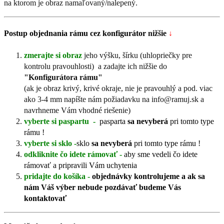
na ktorom je obraz namaľovaný/nalepený.
Postup objednania rámu cez konfigurátor
nižšie
↓
zmerajte si obraz
jeho výšku, šírku (uhlopriečky pre
kontrolu pravouhlosti) a zadajte ich nižšie do
"Konfigurátora rámu"
(ak je obraz krivý, krivé okraje, nie je pravouhlý a pod. viac
ako 3-4 mm napíšte nám požiadavku na info@ramuj.sk a
navrhneme Vám vhodné riešenie)
vyberte si paspartu -
pasparta
sa nevyberá
pri tomto type
rámu !
vyberte si sklo -
sklo
sa nevyberá
pri tomto type rámu !
odkliknite čo idete rámovať -
aby sme vedeli čo idete
rámovať a pripravili Vám uchytenia
pridajte do košíka -
objednávky kontrolujeme a ak sa
nám Váš výber nebude pozdávať budeme Vás
kontaktovať