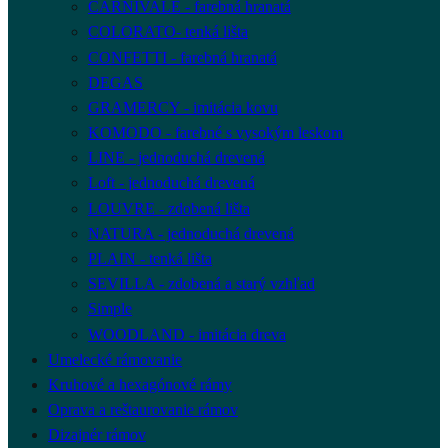
CARNIVALE - farebná hranatá
COLORATO- tenká lišta
CONFETTI - farebná hranatá
DEGAS
GRAMERCY - imitácia kovu
KOMODO - farebné s vysokým leskom
LINE - jednoduchá drevená
Loft - jednoduchá drevená
LOUVRE - zdobená lišta
NATURA - jednoduchá drevená
PLAIN - tenká lišta
SEVILLA - zdobená a starý vzhľad
Simple
WOODLAND - imitácia dreva
Umelecké rámovanie
Kruhové a hexagónové rámy
Oprava a reštaurovanie rámov
Dizajnér rámov