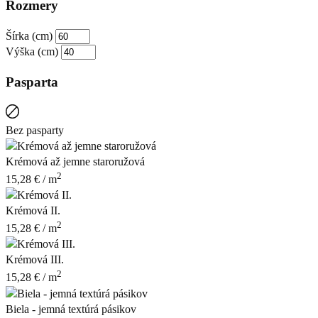
Rozmery
Šírka (cm)
Výška (cm)
Pasparta
Bez pasparty
Krémová až jemne staroružová
2
15,28
€
/ m
Krémová II.
2
15,28
€
/ m
Krémová III.
2
15,28
€
/ m
Biela - jemná textúrá pásikov