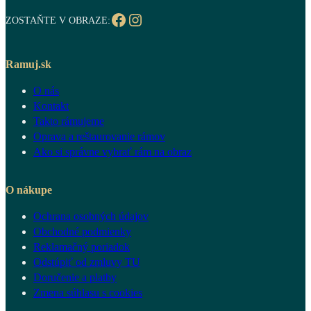
Facebook
Instagram
ZOSTAŇTE V OBRAZE:
Ramuj.sk
O nás
Kontakt
Takto rámujeme
Oprava a reštaurovanie rámov
Ako si správne vybrať rám na obraz
O nákupe
Ochrana osobných údajov
Obchodné podmienky
Reklamačný poriadok
Odstúpiť od zmluvy TU
Doručenie a platby
Zmena súhlasu s cookies