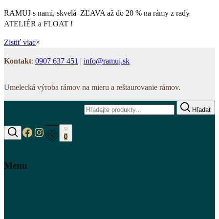
RAMUJ s nami, skvelá ZĽAVA až do 20 % na rámy z rady
ATELIÉR a FLOAT !
Zistiť viac
×
Kontakt
:
0907 637 451
|
info@ramuj.sk
Umelecká výroba rámov na mieru a reštaurovanie rámov.
Hľadať
https://www.facebook.com/www.ramuj.s
https://www.instagram.com/ramuj.sk
0
Hľadať
Menu