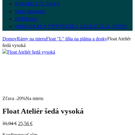
PORADCA ČLÁNKY
Takto rámujeme
DOPRAVA
SPOLUPRÁCA VÝTVARNÍCI, ZBERATELIA, FIRMY
Domov
Rámy na mieru
Float "L" lišta na plátna a dosky
Float Ateliér
šedá vysoká
Zľava -20%
Na mieru
Float Ateliér šedá vysoká
Pôvodná
Aktuálna
31,94
€
25,56
€
cena
cena
Konfigurovať rám