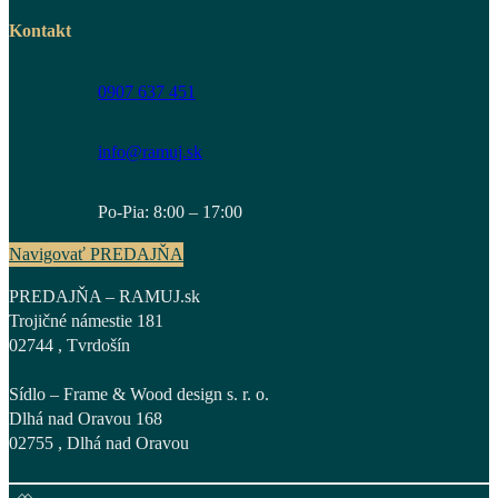
Kontakt
0907 637 451
info@ramuj.sk
Po-Pia: 8:00 – 17:00
Navigovať PREDAJŇA
PREDAJŇA – RAMUJ.sk
Trojičné námestie 181
02744 , Tvrdošín
Sídlo – Frame & Wood design s. r. o.
Dlhá nad Oravou 168
02755 , Dlhá nad Oravou