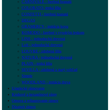
CARNIVALE - farebná hranatá
COLORATO- tenká lišta
CONFETTI - farebná hranatá
DEGAS
GRAMERCY - imitácia kovu
KOMODO - farebné s vysokým leskom
LINE - jednoduchá drevená
Loft - jednoduchá drevená
LOUVRE - zdobená lišta
NATURA - jednoduchá drevená
PLAIN - tenká lišta
SEVILLA - zdobená a starý vzhľad
Simple
WOODLAND - imitácia dreva
Umelecké rámovanie
Kruhové a hexagónové rámy
Oprava a reštaurovanie rámov
Dizajnér rámov