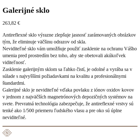
Galerijné sklo
263,82
€
Antireflexné sklo výrazne zlepšuje jasnosť zarámovaných obrázkov
tým, že eliminuje väčšinu odrazov od skla.
Neviditeľné sklo vám umožňuje použiť zasklenie na ochranu Vášho
umenia pred prostredím bez toho, aby ste obetovali akúkoľvek
viditeľnosť.
Zasklenie galerijným sklom sa ľahko čistí, je odolné a vyrába sa v
súlade s najvyššími požiadavkami na kvalitu a profesionálnymi
štandardmi.
Galerijné sklo je neviditeľné vďaka povlaku z iónov oxidov kovov
v jednom z najväčších magnetrónových depozičných systémov na
svete. Prevratná technológia zabezpečuje, že antireflexné vrstvy sú
tenké ako 1/500 priemeru ľudského vlasu a pre oko sú úplne
neviditeľné.