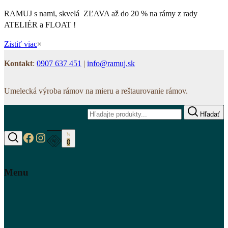
RAMUJ s nami, skvelá ZĽAVA až do 20 % na rámy z rady
ATELIÉR a FLOAT !
Zistiť viac
×
Kontakt
:
0907 637 451
|
info@ramuj.sk
Umelecká výroba rámov na mieru a reštaurovanie rámov.
Hľadať
https://www.facebook.com/www.ramuj.s
https://www.instagram.com/ramuj.sk
0
Hľadať
Menu