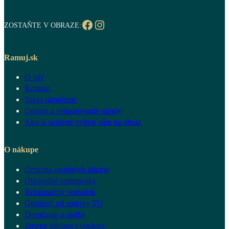
Facebook
Instagram
ZOSTAŇTE V OBRAZE:
Ramuj.sk
O nás
Kontakt
Takto rámujeme
Oprava a reštaurovanie rámov
Ako si správne vybrať rám na obraz
O nákupe
Ochrana osobných údajov
Obchodné podmienky
Reklamačný poriadok
Odstúpiť od zmluvy TU
Doručenie a platby
Zmena súhlasu s cookies