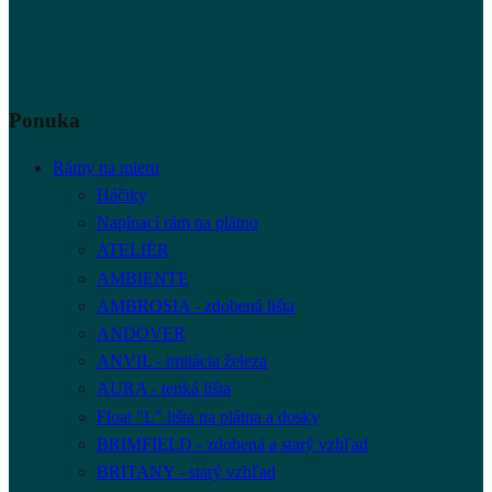
Ponuka
Rámy na mieru
Háčiky
Napínací rám na plátno
ATELIÉR
AMBIENTE
AMBROSIA - zdobená lišta
ANDOVER
ANVIL - imitácia železa
AURA - tenká lišta
Float "L" lišta na plátna a dosky
BRIMFIELD - zdobená a starý vzhľad
BRITANY - starý vzhľad