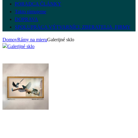
PORADCA ČLÁNKY
Takto rámujeme
DOPRAVA
SPOLUPRÁCA VÝTVARNÍCI, ZBERATELIA, FIRMY
Domov
Rámy na mieru
Galerijné sklo