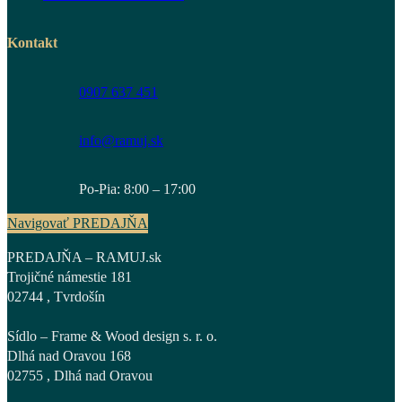
Kontakt
0907 637 451
info@ramuj.sk
Po-Pia: 8:00 – 17:00
Navigovať PREDAJŇA
PREDAJŇA – RAMUJ.sk
Trojičné námestie 181
02744 , Tvrdošín
Sídlo – Frame & Wood design s. r. o.
Dlhá nad Oravou 168
02755 , Dlhá nad Oravou