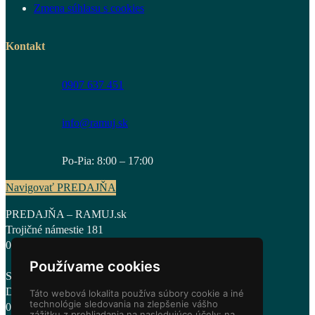
Zmena súhlasu s cookies
Kontakt
0907 637 451
info@ramuj.sk
Po-Pia: 8:00 – 17:00
Navigovať PREDAJŇA
PREDAJŇA – RAMUJ.sk
Trojičné námestie 181
02744 , Tvrdošín
Používame cookies
Sídlo – Frame & Wood design s. r. o.
Dlhá nad Oravou 168
Táto webová lokalita používa súbory cookie a iné
technológie sledovania na zlepšenie vášho
02755 , Dlhá nad Oravou
zážitku z prehliadania na nasledujúce účely:
na