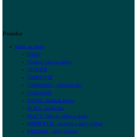
Ponuka
Rámy na mieru
Háčiky
Napínací rám na plátno
ATELIÉR
AMBIENTE
AMBROSIA - zdobená lišta
ANDOVER
ANVIL - imitácia železa
AURA - tenká lišta
Float "L" lišta na plátna a dosky
BRIMFIELD - zdobená a starý vzhľad
BRITANY - starý vzhľad