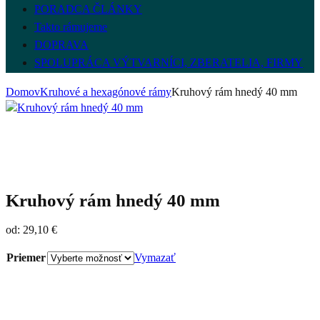
PORADCA ČLÁNKY
Takto rámujeme
DOPRAVA
SPOLUPRÁCA VÝTVARNÍCI, ZBERATELIA, FIRMY
Domov
Kruhové a hexagónové rámy
Kruhový rám hnedý 40 mm
Kruhový rám hnedý 40 mm
od:
29,10
€
Priemer
Vymazať