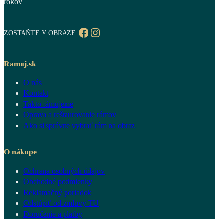
rokov
Facebook
Instagram
ZOSTAŇTE V OBRAZE:
Ramuj.sk
O nás
Kontakt
Takto rámujeme
Oprava a reštaurovanie rámov
Ako si správne vybrať rám na obraz
O nákupe
Ochrana osobných údajov
Obchodné podmienky
Reklamačný poriadok
Odstúpiť od zmluvy TU
Doručenie a platby