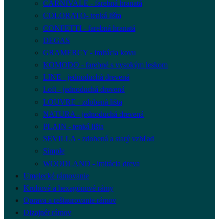
CARNIVALE - farebná hranatá
COLORATO- tenká lišta
CONFETTI - farebná hranatá
DEGAS
GRAMERCY - imitácia kovu
KOMODO - farebné s vysokým leskom
LINE - jednoduchá drevená
Loft - jednoduchá drevená
LOUVRE - zdobená lišta
NATURA - jednoduchá drevená
PLAIN - tenká lišta
SEVILLA - zdobená a starý vzhľad
Simple
WOODLAND - imitácia dreva
Umelecké rámovanie
Kruhové a hexagónové rámy
Oprava a reštaurovanie rámov
Dizajnér rámov