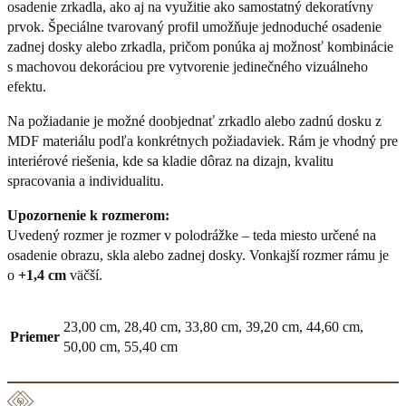
osadenie zrkadla, ako aj na využitie ako samostatný dekoratívny
prvok. Špeciálne tvarovaný profil umožňuje jednoduché osadenie
zadnej dosky alebo zrkadla, pričom ponúka aj možnosť kombinácie
s machovou dekoráciou pre vytvorenie jedinečného vizuálneho
efektu.
Na požiadanie je možné doobjednať zrkadlo alebo zadnú dosku z
MDF materiálu podľa konkrétnych požiadaviek. Rám je vhodný pre
interiérové riešenia, kde sa kladie dôraz na dizajn, kvalitu
spracovania a individualitu.
Upozornenie k rozmerom:
Uvedený rozmer je rozmer v polodrážke – teda miesto určené na
osadenie obrazu, skla alebo zadnej dosky. Vonkajší rozmer rámu je
o
+1,4 cm
väčší.
23,00 cm, 28,40 cm, 33,80 cm, 39,20 cm, 44,60 cm,
Priemer
50,00 cm, 55,40 cm