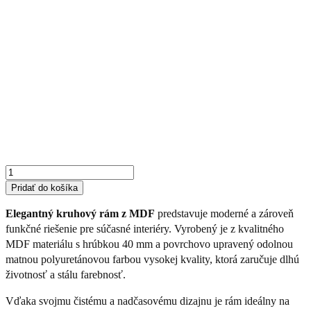
množstvo
Kruhový
rám
hnedý
40
mm
Pridať do košíka
Elegantný kruhový rám z MDF
predstavuje moderné a zároveň
funkčné riešenie pre súčasné interiéry. Vyrobený je z kvalitného
MDF materiálu s hrúbkou 40 mm a povrchovo upravený odolnou
matnou polyuretánovou farbou vysokej kvality, ktorá zaručuje dlhú
životnosť a stálu farebnosť.
Vďaka svojmu čistému a nadčasovému dizajnu je rám ideálny na