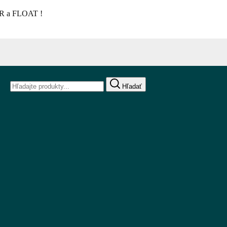
ÉR a FLOAT !
Hľadať