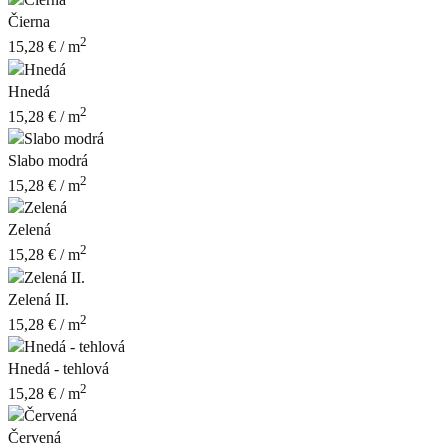
Čierna
2
15,28
€
/ m
Hnedá
2
15,28
€
/ m
Slabo modrá
2
15,28
€
/ m
Zelená
2
15,28
€
/ m
Zelená II.
2
15,28
€
/ m
Hnedá - tehlová
2
15,28
€
/ m
Červená