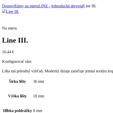
Domov
Rámy na mieru
LINE - jednoduchá drevená
Line III.
Na mieru
Line III.
10,44
€
Konfigurovať rám
Lišta má prírodný vzhľad. Moderný dizajn zaručuje jemná textúra tr
Šírka lišty
36 mm
Výška lišty
18 mm
Hĺbka poldrážky
8 mm