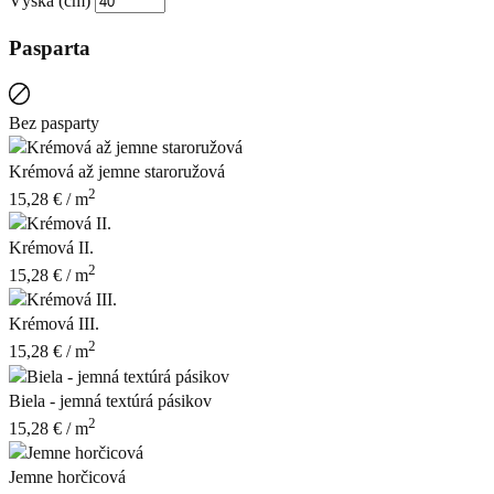
Výška (cm)
Pasparta
Bez pasparty
Krémová až jemne staroružová
2
15,28
€
/ m
Krémová II.
2
15,28
€
/ m
Krémová III.
2
15,28
€
/ m
Biela - jemná textúrá pásikov
2
15,28
€
/ m
Jemne horčicová