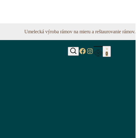
Umelecká výroba rámov na mieru a reštaurovanie rámov.
https://www.faceb
https://www.inst
0
Hľadať