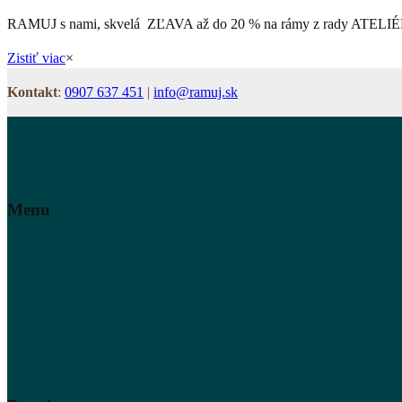
RAMUJ s nami, skvelá ZĽAVA až do 20 % na rámy z rady ATELI
Zistiť viac
×
Kontakt
:
0907 637 451
|
info@ramuj.sk
Menu