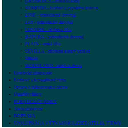
GRAMERCY - imitácia kovu
KOMODO - farebné s vysokým leskom
LINE - jednoduchá drevená
Loft - jednoduchá drevená
LOUVRE - zdobená lišta
NATURA - jednoduchá drevená
PLAIN - tenká lišta
SEVILLA - zdobená a starý vzhľad
Simple
WOODLAND - imitácia dreva
Umelecké rámovanie
Kruhové a hexagónové rámy
Oprava a reštaurovanie rámov
Dizajnér rámov
PORADCA ČLÁNKY
Takto rámujeme
DOPRAVA
SPOLUPRÁCA VÝTVARNÍCI, ZBERATELIA, FIRMY