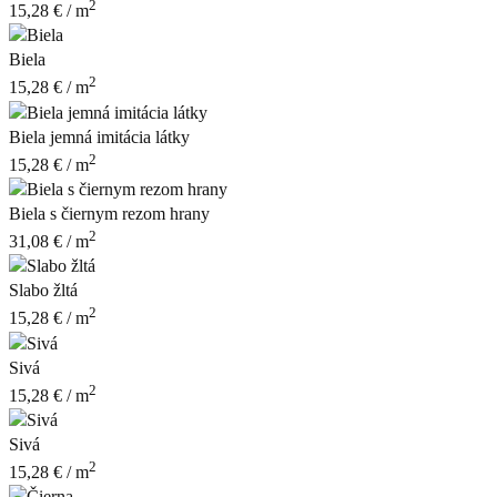
2
15,28
€
/ m
Biela
2
15,28
€
/ m
Biela jemná imitácia látky
2
15,28
€
/ m
Biela s čiernym rezom hrany
2
31,08
€
/ m
Slabo žltá
2
15,28
€
/ m
Sivá
2
15,28
€
/ m
Sivá
2
15,28
€
/ m