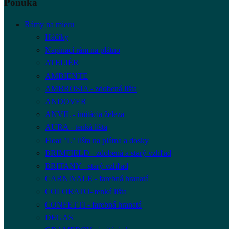
Ponuka
Rámy na mieru
Háčiky
Napínací rám na plátno
ATELIÉR
AMBIENTE
AMBROSIA - zdobená lišta
ANDOVER
ANVIL - imitácia železa
AURA - tenká lišta
Float "L" lišta na plátna a dosky
BRIMFIELD - zdobená a starý vzhľad
BRITANY - starý vzhľad
CARNIVALE - farebná hranatá
COLORATO- tenká lišta
CONFETTI - farebná hranatá
DEGAS