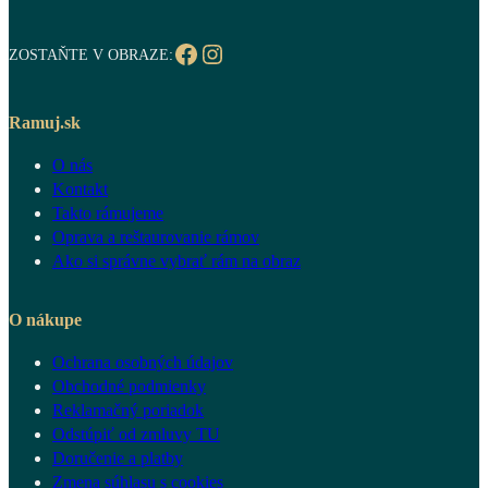
Facebook
Instagram
ZOSTAŇTE V OBRAZE:
Ramuj.sk
O nás
Kontakt
Takto rámujeme
Oprava a reštaurovanie rámov
Ako si správne vybrať rám na obraz
O nákupe
Ochrana osobných údajov
Obchodné podmienky
Reklamačný poriadok
Odstúpiť od zmluvy TU
Doručenie a platby
Zmena súhlasu s cookies