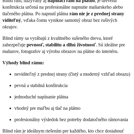
Blind rám, nazývaný aj
napínací rám na plátno
, je drevená
konštrukcia určená na profesionálne napnutie maliarskeho alebo
tlačeného plátna. Po napnutí plátna
rám nie je z prednej strany
viditeľný
, vďaka čomu vynikne samotný obraz bez rušivých
okrajov.
Blind rámy sa vyrábajú z kvalitného sušeného dreva, ktoré
zabezpečuje
pevnosť, stabilitu a dlhú životnosť
. Sú ideálne pre
maliarov, fotografov aj výrobu obrazov na plátne do interiéru.
Výhody blind rámu:
neviditeľný z prednej strany (čistý a moderný vzhľad obrazu)
pevná a stabilná konštrukcia
jednoduché napínanie plátna
vhodný pre maľbu aj tlač na plátno
profesionálny výsledok bez potreby dodatočného rámovania
Blind rám je ideálnym riešením pre každého, kto chce dosiahnuť