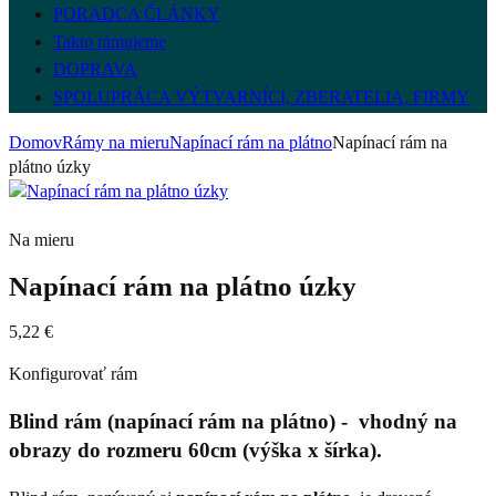
PORADCA ČLÁNKY
Takto rámujeme
DOPRAVA
SPOLUPRÁCA VÝTVARNÍCI, ZBERATELIA, FIRMY
Domov
Rámy na mieru
Napínací rám na plátno
Napínací rám na
plátno úzky
Na mieru
Napínací rám na plátno úzky
5,22
€
Konfigurovať rám
Blind rám (napínací rám na plátno) - vhodný na
obrazy do rozmeru 60cm (výška x šírka).