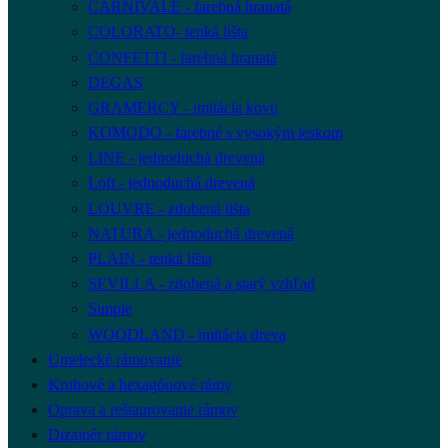
CARNIVALE - farebná hranatá
COLORATO- tenká lišta
CONFETTI - farebná hranatá
DEGAS
GRAMERCY - imitácia kovu
KOMODO - farebné s vysokým leskom
LINE - jednoduchá drevená
Loft - jednoduchá drevená
LOUVRE - zdobená lišta
NATURA - jednoduchá drevená
PLAIN - tenká lišta
SEVILLA - zdobená a starý vzhľad
Simple
WOODLAND - imitácia dreva
Umelecké rámovanie
Kruhové a hexagónové rámy
Oprava a reštaurovanie rámov
Dizajnér rámov