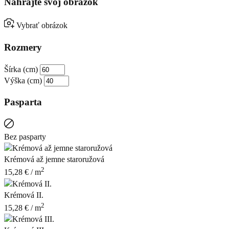
Nahrajte svoj obrázok
Vybrať obrázok
Rozmery
Šírka (cm)
Výška (cm)
Pasparta
Bez pasparty
Krémová až jemne staroružová
2
15,28
€
/ m
Krémová II.
2
15,28
€
/ m