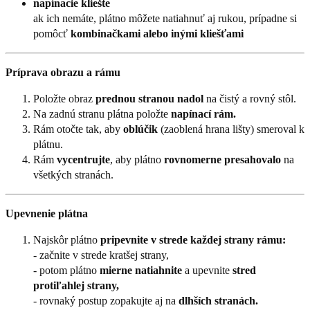
napínacie kliešte
ak ich nemáte, plátno môžete natiahnuť aj rukou, prípadne si
pomôcť
kombinačkami alebo inými kliešťami
Príprava obrazu a rámu
Položte obraz
prednou stranou nadol
na čistý a rovný stôl.
Na zadnú stranu plátna položte
napínací rám.
Rám otočte tak, aby
oblúčik
(zaoblená hrana lišty) smeroval k
plátnu.
Rám
vycentrujte
, aby plátno
rovnomerne presahovalo
na
všetkých stranách.
Upevnenie plátna
Najskôr plátno
pripevnite v strede každej strany rámu:
- začnite v strede kratšej strany,
- potom plátno
mierne natiahnite
a upevnite
stred
protiľahlej strany,
- rovnaký postup zopakujte aj na
dlhších stranách.