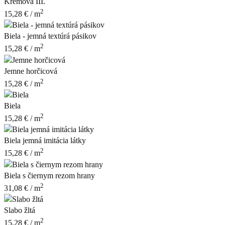
Krémová III.
2
15,28
€
/ m
Biela - jemná textúrá pásikov
2
15,28
€
/ m
Jemne horčicová
2
15,28
€
/ m
Biela
2
15,28
€
/ m
Biela jemná imitácia látky
2
15,28
€
/ m
Biela s čiernym rezom hrany
2
31,08
€
/ m
Slabo žltá
2
15,28
€
/ m