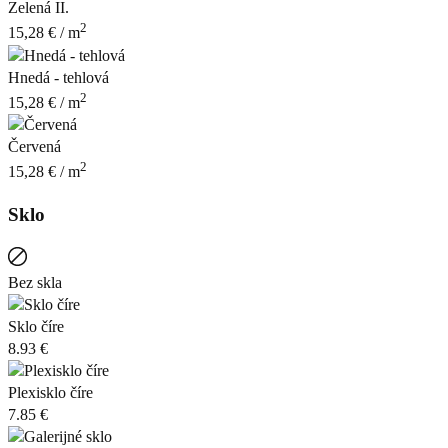
Zelená II.
2
15,28
€
/ m
Hnedá - tehlová
2
15,28
€
/ m
Červená
2
15,28
€
/ m
Sklo
Bez skla
Sklo číre
8.93 €
Plexisklo číre
7.85 €