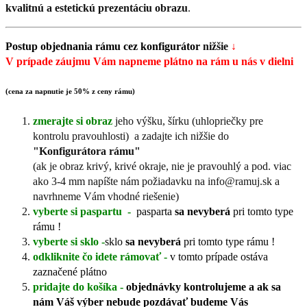
kvalitnú a estetickú prezentáciu obrazu
.
Postup objednania rámu cez konfigurátor
nižšie
↓
V prípade záujmu Vám napneme plátno na rám u nás v dielni
(cena za napnutie je 50% z ceny rámu)
zmerajte si obraz
jeho výšku, šírku (uhlopriečky pre
kontrolu pravouhlosti) a zadajte ich nižšie do
"Konfigurátora rámu"
(ak je obraz krivý, krivé okraje, nie je pravouhlý a pod. viac
ako 3-4 mm napíšte nám požiadavku na info@ramuj.sk a
navrhneme Vám vhodné riešenie)
vyberte si paspartu -
pasparta
sa nevyberá
pri tomto type
rámu !
vyberte si sklo -
sklo
sa nevyberá
pri tomto type rámu !
odkliknite čo idete rámovať -
v tomto prípade ostáva
zaznačené plátno
pridajte do košíka -
objednávky kontrolujeme a ak sa
nám Váš výber nebude pozdávať budeme Vás