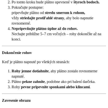
Po tomto kroku bude plátno upevnené v
štyroch bodoch.
Pokračujte postupne:
pripevňujte plátno od
stredu smerom k rohom,
vždy
striedajte protiľahlé strany
, aby bolo napnutie
rovnomerné.
Nepripevňujte plátno úplne až do rohov.
Nechajte približne 5–7 cm voľných – rohy dokončíte až na
konci.
Dokončenie rohov
Keď je plátno napnuté po všetkých stranách:
Rohy jemne dotiahnite
, aby plátno zostalo rovnomerne
napnuté.
Plátno
pekne zahnite
, podobne ako pri balení darčeka.
Rohy
pevne pripevnite sponkami alebo klincami
.
Zavesenie obrazu