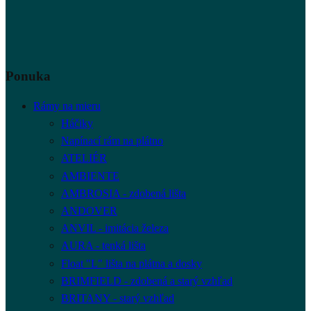
Ponuka
Rámy na mieru
Háčiky
Napínací rám na plátno
ATELIÉR
AMBIENTE
AMBROSIA - zdobená lišta
ANDOVER
ANVIL - imitácia železa
AURA - tenká lišta
Float "L" lišta na plátna a dosky
BRIMFIELD - zdobená a starý vzhľad
BRITANY - starý vzhľad