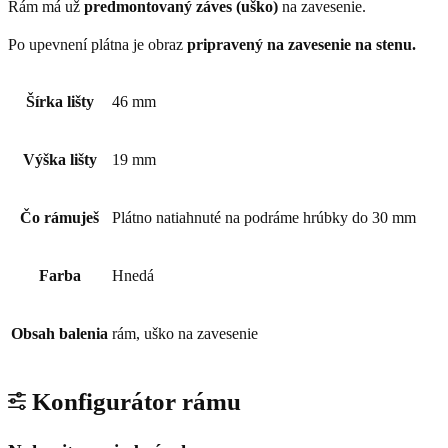
Rám má už
predmontovaný záves (uško)
na zavesenie.
Po upevnení plátna je obraz
pripravený na zavesenie na stenu.
Šírka lišty
46 mm
Výška lišty
19 mm
Čo rámuješ
Plátno natiahnuté na podráme hrúbky do 30 mm
Farba
Hnedá
Obsah balenia
rám, uško na zavesenie
Konfigurátor rámu