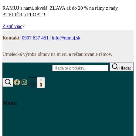
RAMUJ s nami, skvelá ZĽAVA až do 20 % na rámy z rady
ATELIÉR a FLOAT !
Zistiť viac
×
Kontakt
:
0907 637 451
|
info@ramuj.sk
Umelecká výroba rámov na mieru a reštaurovanie rámov.
Hľadať
https://www.facebook.com/www.ramuj.s
https://www.instagram.com/ramuj.sk
0
Hľadať
Menu