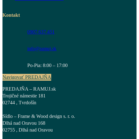
Kontakt
0907 637 451
info@ramuj.sk
Po-Pia: 8:00 – 17:00
Navigovať PREDAJŇA
PREDAJŇA – RAMUJ.sk
Trojičné námestie 181
02744 , Tvrdošín
Sídlo – Frame & Wood design s. r. o.
Dlhá nad Oravou 168
02755 , Dlhá nad Oravou