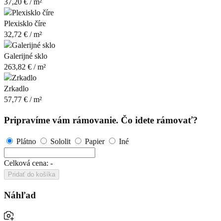
37,20
€
/ m²
Plexisklo číre
32,72
€
/ m²
Galerijné sklo
263,82
€
/ m²
Zrkadlo
57,77
€
/ m²
Pripravíme vám rámovanie. Čo idete rámovať?
Plátno
Sololit
Papier
Iné
Celková cena:
-
Pridať do košíka
Náhľad