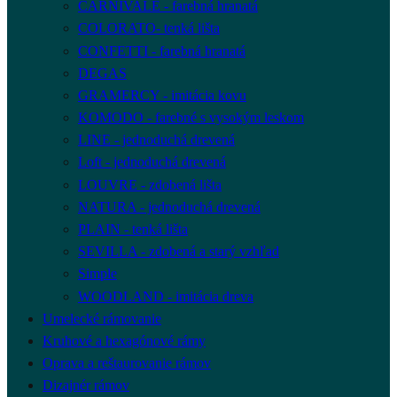
CARNIVALE - farebná hranatá
COLORATO- tenká lišta
CONFETTI - farebná hranatá
DEGAS
GRAMERCY - imitácia kovu
KOMODO - farebné s vysokým leskom
LINE - jednoduchá drevená
Loft - jednoduchá drevená
LOUVRE - zdobená lišta
NATURA - jednoduchá drevená
PLAIN - tenká lišta
SEVILLA - zdobená a starý vzhľad
Simple
WOODLAND - imitácia dreva
Umelecké rámovanie
Kruhové a hexagónové rámy
Oprava a reštaurovanie rámov
Dizajnér rámov