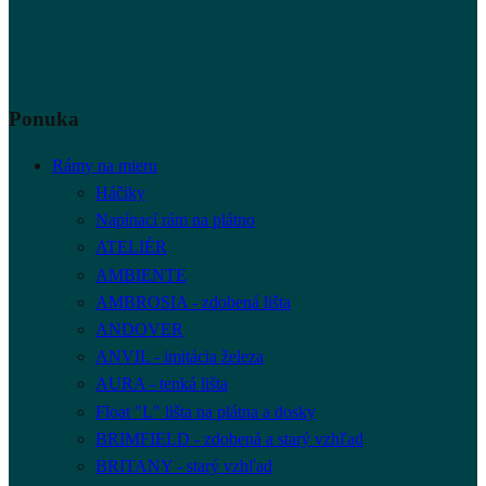
Ponuka
Rámy na mieru
Háčiky
Napínací rám na plátno
ATELIÉR
AMBIENTE
AMBROSIA - zdobená lišta
ANDOVER
ANVIL - imitácia železa
AURA - tenká lišta
Float "L" lišta na plátna a dosky
BRIMFIELD - zdobená a starý vzhľad
BRITANY - starý vzhľad