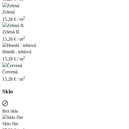
Zelená
2
15,28
€
/ m
Zelená II.
2
15,28
€
/ m
Hnedá - tehlová
2
15,28
€
/ m
Červená
2
15,28
€
/ m
Sklo
Bez skla
Sklo číre