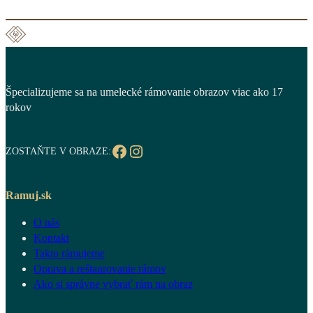
Špecializujeme sa na umelecké rámovanie obrazov viac ako 17
rokov
Facebook
Instagram
ZOSTAŇTE V OBRAZE:
Ramuj.sk
O nás
Kontakt
Takto rámujeme
Oprava a reštaurovanie rámov
Ako si správne vybrať rám na obraz