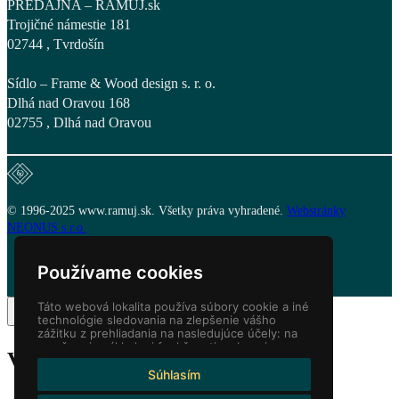
PREDAJŇA – RAMUJ.sk
Trojičné námestie 181
02744 , Tvrdošín
Sídlo – Frame & Wood design s. r. o.
Dlhá nad Oravou 168
02755 , Dlhá nad Oravou
© 1996-2025 www.ramuj.sk. Všetky práva vyhradené.
Webstránky
NEONUS s.r.o.
Používame cookies
Táto webová lokalita používa súbory cookie a iné
technológie sledovania na zlepšenie vášho
zážitku z prehliadania na nasledujúce účely:
na
umožnenie základnej funkčnosti webovej
Váš košík
(items: 0)
stránky
,
pre lepší zážitok na webe
,
na meranie
vášho záujmu o naše produkty a služby a na
Súhlasím
prispôsobenie marketingových interakcií
,
na