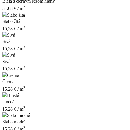
Biela s čiernym rezom hrany
2
31,08
€
/ m
Slabo žltá
2
15,28
€
/ m
Sivá
2
15,28
€
/ m
Sivá
2
15,28
€
/ m
Čierna
2
15,28
€
/ m
Hnedá
2
15,28
€
/ m
Slabo modrá
2
15,28
€
/ m