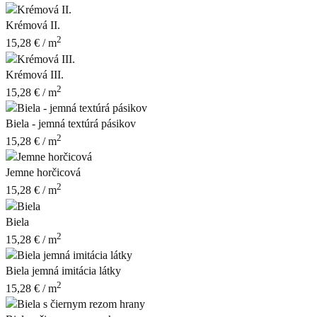
Krémová II.
2
15,28
€
/ m
Krémová III.
2
15,28
€
/ m
Biela - jemná textúrá pásikov
2
15,28
€
/ m
Jemne horčicová
2
15,28
€
/ m
Biela
2
15,28
€
/ m
Biela jemná imitácia látky
2
15,28
€
/ m