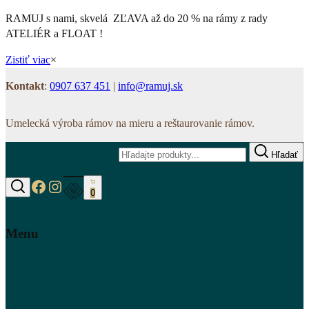
RAMUJ s nami, skvelá ZĽAVA až do 20 % na rámy z rady
ATELIÉR a FLOAT !
Zistiť viac
×
Kontakt
:
0907 637 451
|
info@ramuj.sk
Umelecká výroba rámov na mieru a reštaurovanie rámov.
Hľadať
https://www.facebook.com/www.ramuj.s
https://www.instagram.com/ramuj.sk
0
Hľadať
Menu