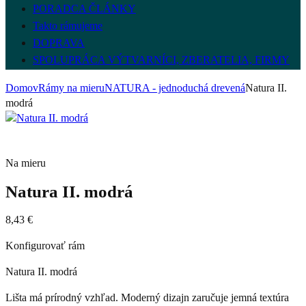
PORADCA ČLÁNKY
Takto rámujeme
DOPRAVA
SPOLUPRÁCA VÝTVARNÍCI, ZBERATELIA, FIRMY
Domov
Rámy na mieru
NATURA - jednoduchá drevená
Natura II.
modrá
Na mieru
Natura II. modrá
8,43
€
Konfigurovať rám
Natura II. modrá
Lišta má prírodný vzhľad. Moderný dizajn zaručuje jemná textúra