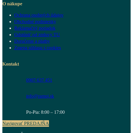
O nákupe
Ochrana osobných údajov
Obchodné podmienky
Reklamačný poriadok
Odstúpiť od zmluvy TU
Doručenie a platby
Zmena súhlasu s cookies
Kontakt
0907 637 451
info@ramuj.sk
Po-Pia: 8:00 – 17:00
Navigovať PREDAJŇA