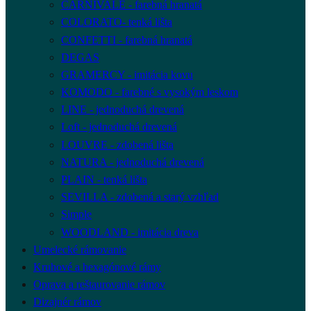
CARNIVALE - farebná hranatá
COLORATO- tenká lišta
CONFETTI - farebná hranatá
DEGAS
GRAMERCY - imitácia kovu
KOMODO - farebné s vysokým leskom
LINE - jednoduchá drevená
Loft - jednoduchá drevená
LOUVRE - zdobená lišta
NATURA - jednoduchá drevená
PLAIN - tenká lišta
SEVILLA - zdobená a starý vzhľad
Simple
WOODLAND - imitácia dreva
Umelecké rámovanie
Kruhové a hexagónové rámy
Oprava a reštaurovanie rámov
Dizajnér rámov