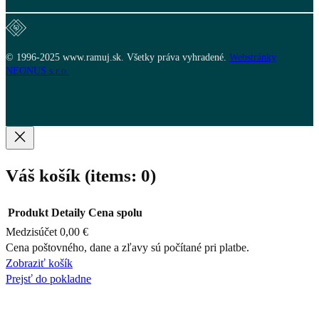
© 1996-2025 www.ramuj.sk. Všetky práva vyhradené.
Webstránky
NEONUS s.r.o.
Váš košík
(items: 0)
Produkt
Detaily
Cena spolu
Medzisúčet
0,00 €
Produkty
Cena poštovného, dane a zľavy sú počítané pri platbe.
Zobraziť košík
v
Prejsť do pokladne
košíku