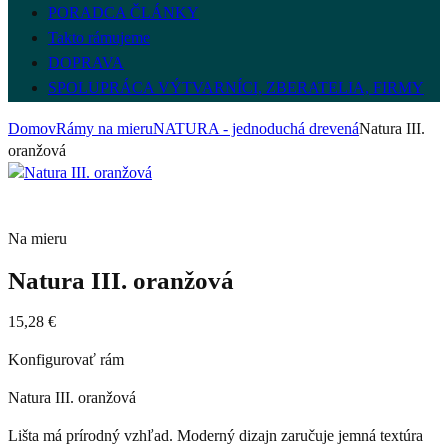
PORADCA ČLÁNKY
Takto rámujeme
DOPRAVA
SPOLUPRÁCA VÝTVARNÍCI, ZBERATELIA, FIRMY
Domov
Rámy na mieru
NATURA - jednoduchá drevená
Natura III.
oranžová
Na mieru
Natura III. oranžová
15,28
€
Konfigurovať rám
Natura III. oranžová
Lišta má prírodný vzhľad. Moderný dizajn zaručuje jemná textúra