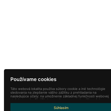
Používame cookies
Táto webová lokalita používa súbory cookie a iné technológie
sledovania na zlepšenie vášho zážitku z prehliadania na
nasledujúce účely:
na umožnenie základnej funkčnosti webovej
stránky
,
pre lepší zážitok na webe
,
na meranie vášho záujmu o
naše produkty a služby a na prispôsobenie marketingových
interakcií
,
na zobrazovanie reklám ktoré sú pre vás
Súhlasím
relevantnejšie
.