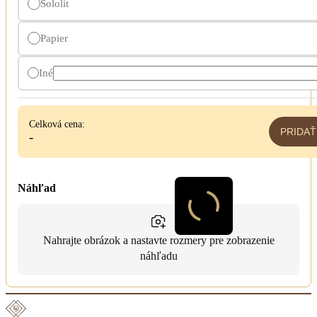
Sololit
Papier
Iné
Celková cena:
PRIDAŤ
-
Náhľad
Nahrajte obrázok a nastavte rozmery pre zobrazenie
náhľadu