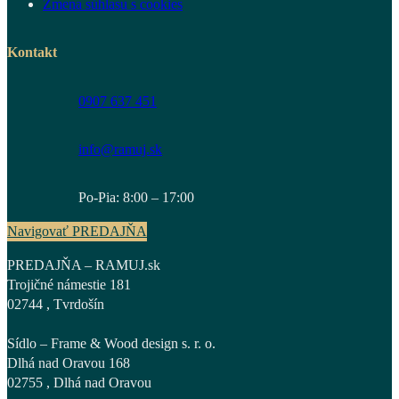
Zmena súhlasu s cookies
Kontakt
0907 637 451
info@ramuj.sk
Po-Pia: 8:00 – 17:00
Navigovať PREDAJŇA
PREDAJŇA – RAMUJ.sk
Trojičné námestie 181
02744 , Tvrdošín
Sídlo – Frame & Wood design s. r. o.
Dlhá nad Oravou 168
02755 , Dlhá nad Oravou