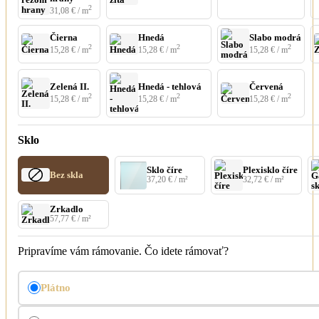
2
31,08
€
/ m
Čierna
Hnedá
Slabo modrá
2
2
2
15,28
€
/ m
15,28
€
/ m
15,28
€
/ m
Zelená II.
Hnedá - tehlová
Červená
2
2
2
15,28
€
/ m
15,28
€
/ m
15,28
€
/ m
Sklo
Sklo číre
Plexisklo číre
Bez skla
37,20
€
/ m²
32,72
€
/ m²
Zrkadlo
57,77
€
/ m²
Pripravíme vám rámovanie. Čo idete rámovať?
Plátno