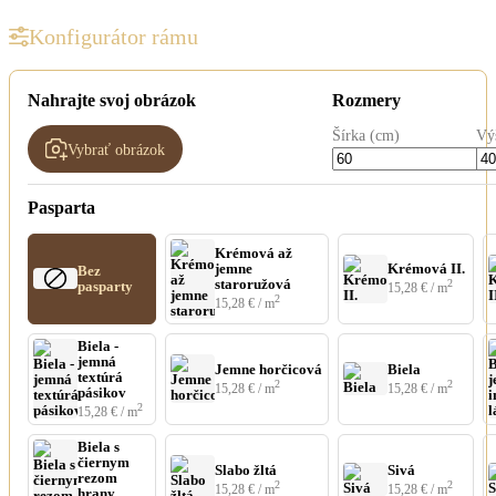
Konfigurátor rámu
Nahrajte svoj obrázok
Rozmery
Šírka (cm)
Vý
Vybrať obrázok
Pasparta
Krémová až
jemne
Krémová II.
Bez
staroružová
2
pasparty
15,28
€
/ m
2
15,28
€
/ m
Biela -
jemná
Jemne horčicová
Biela
textúrá
2
2
15,28
€
/ m
15,28
€
/ m
pásikov
2
15,28
€
/ m
Biela s
čiernym
Slabo žltá
Sivá
rezom
2
2
15,28
€
/ m
15,28
€
/ m
hrany