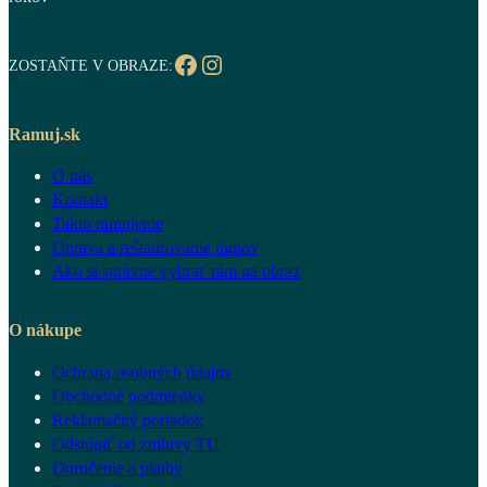
Facebook
Instagram
ZOSTAŇTE V OBRAZE:
Ramuj.sk
O nás
Kontakt
Takto rámujeme
Oprava a reštaurovanie rámov
Ako si správne vybrať rám na obraz
O nákupe
Ochrana osobných údajov
Obchodné podmienky
Reklamačný poriadok
Odstúpiť od zmluvy TU
Doručenie a platby