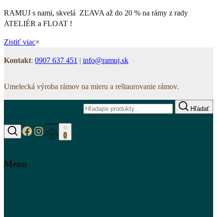
RAMUJ s nami, skvelá ZĽAVA až do 20 % na rámy z rady
ATELIÉR a FLOAT !
Zistiť viac
×
Kontakt
:
0907 637 451
|
info@ramuj.sk
Umelecká výroba rámov na mieru a reštaurovanie rámov.
Hľadať
https://www.facebook.com/www.ramuj.s
https://www.instagram.com/ramuj.sk
0
Hľadať
Menu