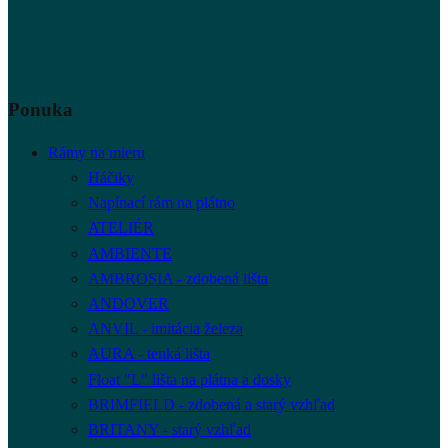
Ponuka
Rámy na mieru
Háčiky
Napínací rám na plátno
ATELIÉR
AMBIENTE
AMBROSIA - zdobená lišta
ANDOVER
ANVIL - imitácia železa
AURA - tenká lišta
Float "L" lišta na plátna a dosky
BRIMFIELD - zdobená a starý vzhľad
BRITANY - starý vzhľad