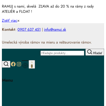
RAMUJ s nami, skvelá ZĽAVA až do 20 % na rámy z rady
ATELIÉR a FLOAT !
Zistiť viac
×
Kontakt
:
0907 637 451
|
info@ramuj.sk
Umelecká výroba rámov na mieru a reštaurovanie rámov.
Hľadať
https://www.facebook.com/www.ramuj
https://www.instagram.com/ramuj.sk
0
Hľadať
Menu