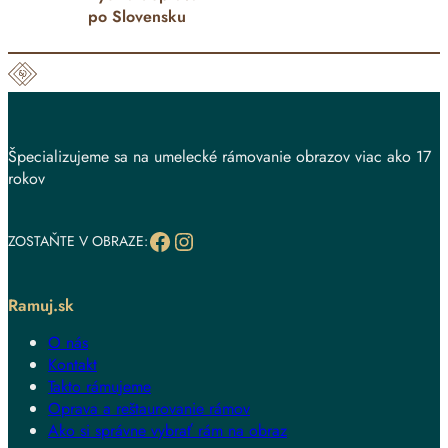
po Slovensku
Špecializujeme sa na umelecké rámovanie obrazov viac ako 17
rokov
Facebook
Instagram
ZOSTAŇTE V OBRAZE:
Ramuj.sk
O nás
Kontakt
Takto rámujeme
Oprava a reštaurovanie rámov
Ako si správne vybrať rám na obraz