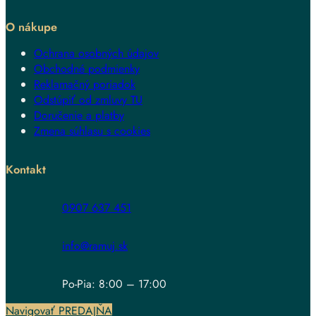
O nákupe
Ochrana osobných údajov
Obchodné podmienky
Reklamačný poriadok
Odstúpiť od zmluvy TU
Doručenie a platby
Zmena súhlasu s cookies
Kontakt
0907 637 451
info@ramuj.sk
Po-Pia: 8:00 – 17:00
Navigovať PREDAJŇA