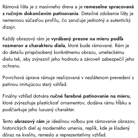
Rámová lišta je z masívneho dreva a je
remeselne spracovaná
s ručným dokončením patinovania
. Detailné zdobenie lišty je
nemennou súčasťou profilu, čo zaručuje jednotný a autentický
dizajn.
Každý obrazový rám je
vyrábaný presne na mieru podľa
rozmerov a charakteru diela
, ktoré bude rámované. Rám je
do detailu prispôsobený konkrétnemu obrazu, umeleckému
dielu tak, aby zvýraznil jeho hodnotu a zároveň zabezpečil jeho
ochranu.
Povrchová úprava rámuje realizovaná v nezlátenom prevedení s
patinou imitujúcou starý vzhľad.
Finálny vzhľad dotvára
ručné farebné patinovanie na mieru
,
ktoré zvýrazňuje plastickosť ornamentov, dodáva rámu hĺbku a
podčiarkuje jeho luxusný charakter.
Tento
obrazový rám
je ideálnou voľbou pre rámovanie obrazov,
historických diel aj moderného umenia, replík, kde je kladený
dôraz na kvalitu, remeslo a reprezentatívny vzhľad.