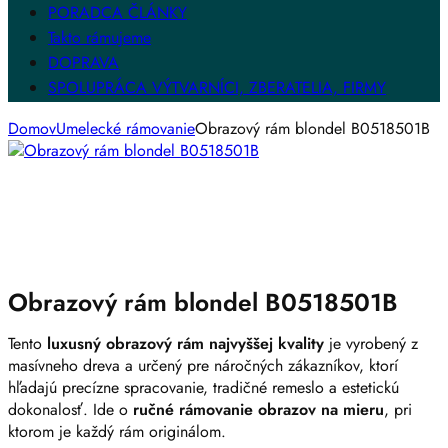
PORADCA ČLÁNKY
Takto rámujeme
DOPRAVA
SPOLUPRÁCA VÝTVARNÍCI, ZBERATELIA, FIRMY
Domov
Umelecké rámovanie
Obrazový rám blondel B0518501B
Obrazový rám blondel B0518501B
Tento
luxusný obrazový rám najvyššej kvality
je vyrobený z
masívneho dreva a určený pre náročných zákazníkov, ktorí
hľadajú precízne spracovanie, tradičné remeslo a estetickú
dokonalosť. Ide o
ručné rámovanie obrazov na mieru
, pri
ktorom je každý rám originálom.