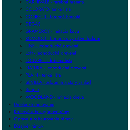
CARNIVALE - farebná hranatá
COLORATO- tenká lišta
CONFETTI - farebná hranatá
DEGAS
GRAMERCY - imitácia kovu
KOMODO - farebné s vysokým leskom
LINE - jednoduchá drevená
Loft - jednoduchá drevená
LOUVRE - zdobená lišta
NATURA - jednoduchá drevená
PLAIN - tenká lišta
SEVILLA - zdobená a starý vzhľad
Simple
WOODLAND - imitácia dreva
Umelecké rámovanie
Kruhové a hexagónové rámy
Oprava a reštaurovanie rámov
Dizajnér rámov