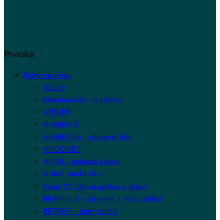
Ponuka
Rámy na mieru
Háčiky
Napínací rám na plátno
ATELIÉR
AMBIENTE
AMBROSIA - zdobená lišta
ANDOVER
ANVIL - imitácia železa
AURA - tenká lišta
Float "L" lišta na plátna a dosky
BRIMFIELD - zdobená a starý vzhľad
BRITANY - starý vzhľad