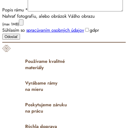
Popis rámu *
Nahrať fotografiu, alebo obrázok Vášho obrazu
(max 1MB)
Súhlasím so
spracúvaním osobných údajov
gdpr
Odoslať
Používame kvalitné
materiály
Vyrábame rámy
na mieru
Poskytujeme záruku
na prácu
Rýchla doprava