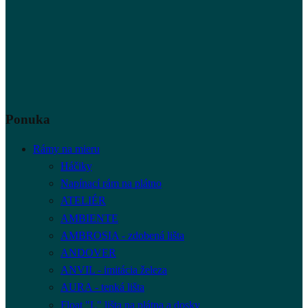
Ponuka
Rámy na mieru
Háčiky
Napínací rám na plátno
ATELIÉR
AMBIENTE
AMBROSIA - zdobená lišta
ANDOVER
ANVIL - imitácia železa
AURA - tenká lišta
Float "L" lišta na plátna a dosky