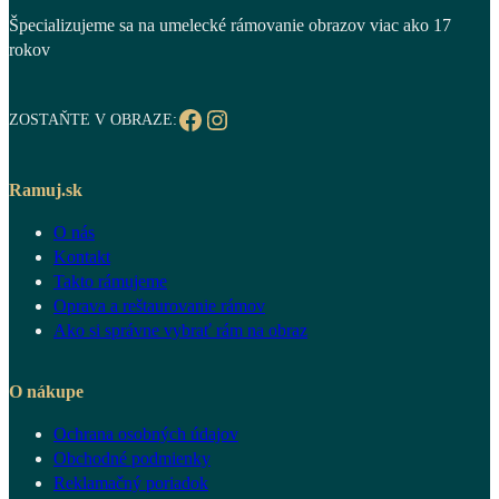
Špecializujeme sa na umelecké rámovanie obrazov viac ako 17
rokov
Facebook
Instagram
ZOSTAŇTE V OBRAZE:
Ramuj.sk
O nás
Kontakt
Takto rámujeme
Oprava a reštaurovanie rámov
Ako si správne vybrať rám na obraz
O nákupe
Ochrana osobných údajov
Obchodné podmienky
Reklamačný poriadok