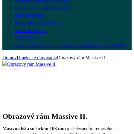
Kruhové a hexagónové rámy
Oprava a reštaurovanie rámov
Dizajnér rámov
PORADCA ČLÁNKY
Takto rámujeme
DOPRAVA
SPOLUPRÁCA VÝTVARNÍCI, ZBERATELIA, FIRMY
Domov
Umelecké rámovanie
Obrazový rám Massive II.
Obrazový rám Massive II.
Masívna lišta so šírkou 103 mm
je stelesnením remeselnej