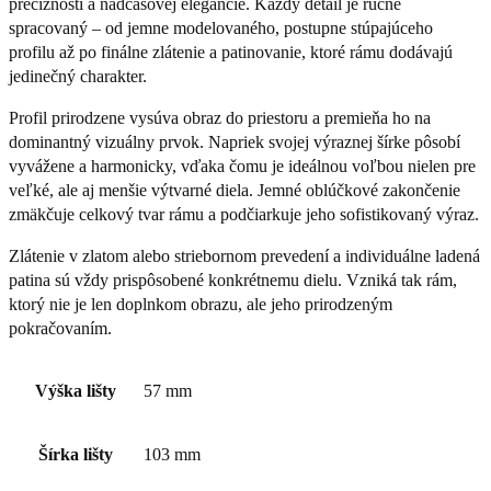
precíznosti a nadčasovej elegancie. Každý detail je ručne
spracovaný – od jemne modelovaného, postupne stúpajúceho
profilu až po finálne zlátenie a patinovanie, ktoré rámu dodávajú
jedinečný charakter.
Profil prirodzene vysúva obraz do priestoru a premieňa ho na
dominantný vizuálny prvok. Napriek svojej výraznej šírke pôsobí
vyvážene a harmonicky, vďaka čomu je ideálnou voľbou nielen pre
veľké, ale aj menšie výtvarné diela. Jemné oblúčkové zakončenie
zmäkčuje celkový tvar rámu a podčiarkuje jeho sofistikovaný výraz.
Zlátenie v zlatom alebo striebornom prevedení a individuálne ladená
patina sú vždy prispôsobené konkrétnemu dielu. Vzniká tak rám,
ktorý nie je len doplnkom obrazu, ale jeho prirodzeným
pokračovaním.
Výška lišty
57 mm
Šírka lišty
103 mm