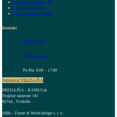
Odstúpiť od zmluvy TU
Doručenie a platby
Zmena súhlasu s cookies
Kontakt
0907 637 451
info@ramuj.sk
Po-Pia: 8:00 – 17:00
Navigovať PREDAJŇA
PREDAJŇA – RAMUJ.sk
Trojičné námestie 181
02744 , Tvrdošín
Sídlo – Frame & Wood design s. r. o.