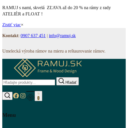
RAMUJ s nami, skvelá ZĽAVA až do 20 % na rámy z rady
ATELIÉR a FLOAT !
Zistiť viac
×
Kontakt
:
0907 637 451
|
info@ramuj.sk
Umelecká výroba rámov na mieru a reštaurovanie rámov.
Hľadať
https://www.facebook.com/www.ramuj.s
https://www.instagram.com/ramuj.sk
0
Hľadať
Menu