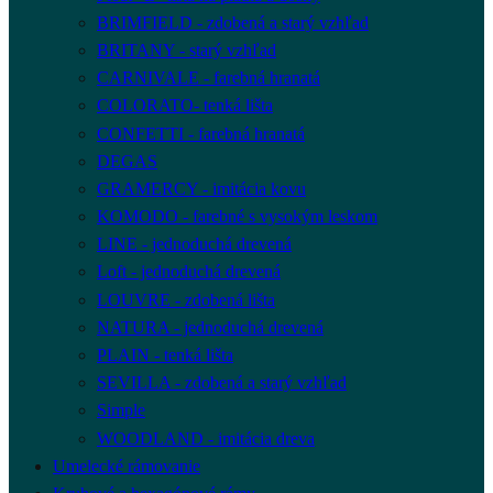
BRIMFIELD - zdobená a starý vzhľad
BRITANY - starý vzhľad
CARNIVALE - farebná hranatá
COLORATO- tenká lišta
CONFETTI - farebná hranatá
DEGAS
GRAMERCY - imitácia kovu
KOMODO - farebné s vysokým leskom
LINE - jednoduchá drevená
Loft - jednoduchá drevená
LOUVRE - zdobená lišta
NATURA - jednoduchá drevená
PLAIN - tenká lišta
SEVILLA - zdobená a starý vzhľad
Simple
WOODLAND - imitácia dreva
Umelecké rámovanie