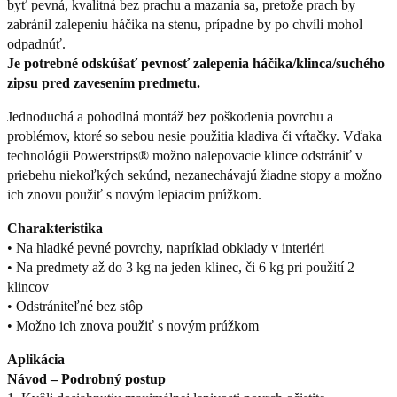
byť pevná, kvalitná bez prachu a mazania sa, pretože prach by
zabránil zalepeniu háčika na stenu, prípadne by po chvíli mohol
odpadnúť.
Je potrebné odskúšať pevnosť zalepenia háčika/klinca/suchého
zipsu pred zavesením predmetu.
Jednoduchá a pohodlná montáž bez poškodenia povrchu a
problémov, ktoré so sebou nesie použitia kladiva či vŕtačky. Vďaka
technológii Powerstrips® možno nalepovacie klince odstrániť v
priebehu niekoľkých sekúnd, nezanechávajú žiadne stopy a možno
ich znovu použiť s novým lepiacim prúžkom.
Charakteristika
• Na hladké pevné povrchy, napríklad obklady v interiéri
• Na predmety až do 3 kg na jeden klinec, či 6 kg pri použití 2
klincov
• Odstrániteľné bez stôp
• Možno ich znova použiť s novým prúžkom
Aplikácia
Návod – Podrobný postup