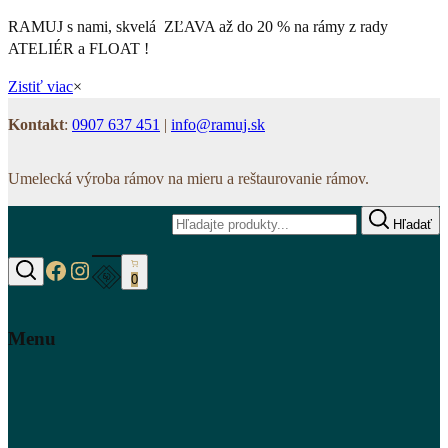
RAMUJ s nami, skvelá ZĽAVA až do 20 % na rámy z rady
ATELIÉR a FLOAT !
Zistiť viac
×
Kontakt
:
0907 637 451
|
info@ramuj.sk
Umelecká výroba rámov na mieru a reštaurovanie rámov.
Hľadať
https://www.facebook.com/www.ramuj.s
https://www.instagram.com/ramuj.sk
0
Hľadať
Menu