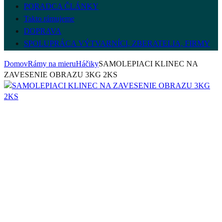
PORADCA ČLÁNKY
Takto rámujeme
DOPRAVA
SPOLUPRÁCA VÝTVARNÍCI, ZBERATELIA, FIRMY
Domov
Rámy na mieru
Háčiky
SAMOLEPIACI KLINEC NA
ZAVESENIE OBRAZU 3KG 2KS