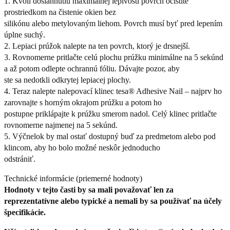
1. Kvôli dosiahnutiu maximálnej lepivosti povrch očistite
prostriedkom na čistenie okien bez
silikónu alebo metylovaným liehom. Povrch musí byť pred lepením
úplne suchý.
2. Lepiaci prúžok nalepte na ten povrch, ktorý je drsnejší.
3. Rovnomerne pritlačte celú plochu prúžku minimálne na 5 sekúnd
a až potom odlepte ochrannú fóliu. Dávajte pozor, aby
ste sa nedotkli odkrytej lepiacej plochy.
4. Teraz nalepte nalepovací klinec tesa® Adhesive Nail – najprv ho
zarovnajte s horným okrajom prúžku a potom ho
postupne priklápajte k prúžku smerom nadol. Celý klinec pritlačte
rovnomerne najmenej na 5 sekúnd.
5. Výčnelok by mal ostať dostupný buď za predmetom alebo pod
klincom, aby ho bolo možné neskôr jednoducho
odstrániť.
Technické informácie (priemerné hodnoty)
Hodnoty v tejto časti by sa mali považovať len za
reprezentatívne alebo typické a nemali by sa používať na účely
špecifikácie.