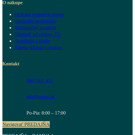
O nákupe
Ochrana osobných údajov
Obchodné podmienky
Reklamačný poriadok
Odstúpiť od zmluvy TU
Doručenie a platby
Zmena súhlasu s cookies
Kontakt
0907 637 451
info@ramuj.sk
Po-Pia: 8:00 – 17:00
Navigovať PREDAJŇA