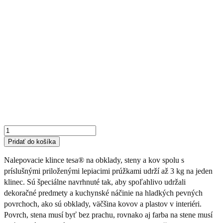
množstvo
SAMOLEPIACI
KLINEC
NA
ZAVESENIE
OBRAZU
3KG
2KS
Pridať do košíka
Nalepovacie klince
tesa
® na obklady, steny a kov spolu s
príslušnými priloženými lepiacimi prúžkami udrží až 3 kg na jeden
klinec. Sú špeciálne navrhnuté tak, aby spoľahlivo udržali
dekoračné predmety a kuchynské náčinie na hladkých pevných
povrchoch, ako sú obklady, väčšina kovov a plastov v interiéri.
Povrch, stena musí byť bez prachu, rovnako aj farba na stene musí