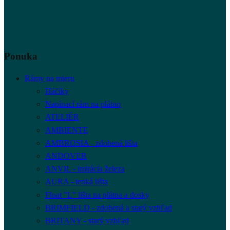
Ponuka
Rámy na mieru
Háčiky
Napínací rám na plátno
ATELIÉR
AMBIENTE
AMBROSIA - zdobená lišta
ANDOVER
ANVIL - imitácia železa
AURA - tenká lišta
Float "L" lišta na plátna a dosky
BRIMFIELD - zdobená a starý vzhľad
BRITANY - starý vzhľad