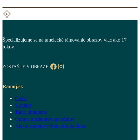
Špecializujeme sa na umelecké rámovanie obrazov viac ako 17
rokov
Facebook
Instagram
ZOSTAŇTE V OBRAZE:
Ramuj.sk
O nás
Kontakt
Takto rámujeme
Oprava a reštaurovanie rámov
Ako si správne vybrať rám na obraz