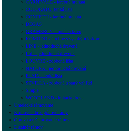
CARNIVALE - farebná hranatá
COLORATO- tenká lišta
CONFETTI - farebná hranatá
DEGAS
GRAMERCY - imitácia kovu
KOMODO - farebné s vysokým leskom
LINE - jednoduchá drevená
Loft - jednoduchá drevená
LOUVRE - zdobená lišta
NATURA - jednoduchá drevená
PLAIN - tenká lišta
SEVILLA - zdobená a starý vzhľad
Simple
WOODLAND - imitácia dreva
Umelecké rámovanie
Kruhové a hexagónové rámy
Oprava a reštaurovanie rámov
Dizajnér rámov