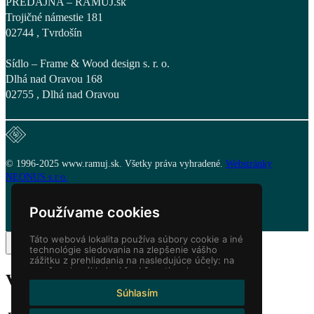
PREDAJŇA – RAMUJ.sk
Trojičné námestie 181
02744 , Tvrdošín
Sídlo – Frame & Wood design s. r. o.
Dlhá nad Oravou 168
02755 , Dlhá nad Oravou
© 1996-2025 www.ramuj.sk. Všetky práva vyhradené.
Webstránky
NEONUS s.r.o.
Používame cookies
Táto webová lokalita používa súbory cookie a iné
technológie sledovania na zlepšenie vášho
zážitku z prehliadania na nasledujúce účely:
na
umožnenie základnej funkčnosti webovej
Váš košík
(items: 0)
stránky
,
pre lepší zážitok na webe
,
na meranie
vášho záujmu o naše produkty a služby a na
Súhlasím
prispôsobenie marketingových interakcií
,
na
zobrazovanie reklám ktoré sú pre vás