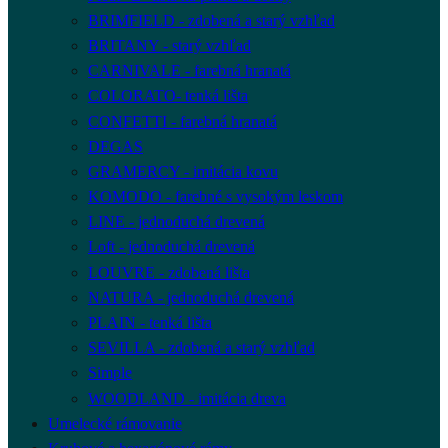
BRIMFIELD - zdobená a starý vzhľad
BRITANY - starý vzhľad
CARNIVALE - farebná hranatá
COLORATO- tenká lišta
CONFETTI - farebná hranatá
DEGAS
GRAMERCY - imitácia kovu
KOMODO - farebné s vysokým leskom
LINE - jednoduchá drevená
Loft - jednoduchá drevená
LOUVRE - zdobená lišta
NATURA - jednoduchá drevená
PLAIN - tenká lišta
SEVILLA - zdobená a starý vzhľad
Simple
WOODLAND - imitácia dreva
Umelecké rámovanie