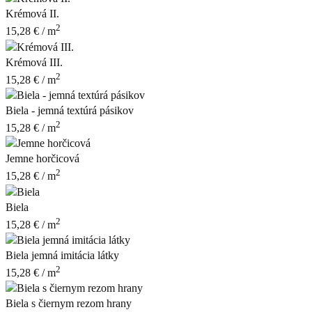
Krémová II.
2
15,28
€
/ m
Krémová III.
2
15,28
€
/ m
Biela - jemná textúrá pásikov
2
15,28
€
/ m
Jemne horčicová
2
15,28
€
/ m
Biela
2
15,28
€
/ m
Biela jemná imitácia látky
2
15,28
€
/ m
Biela s čiernym rezom hrany