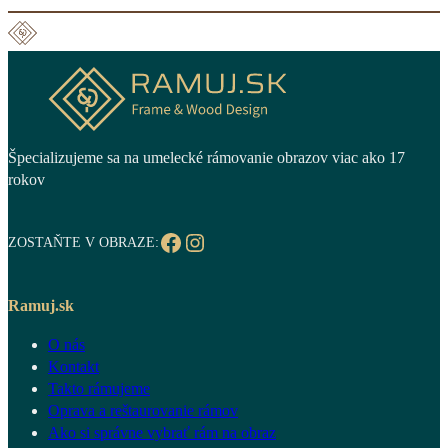
Špecializujeme sa na umelecké rámovanie obrazov viac ako 17
rokov
Facebook
Instagram
ZOSTAŇTE V OBRAZE:
Ramuj.sk
O nás
Kontakt
Takto rámujeme
Oprava a reštaurovanie rámov
Ako si správne vybrať rám na obraz