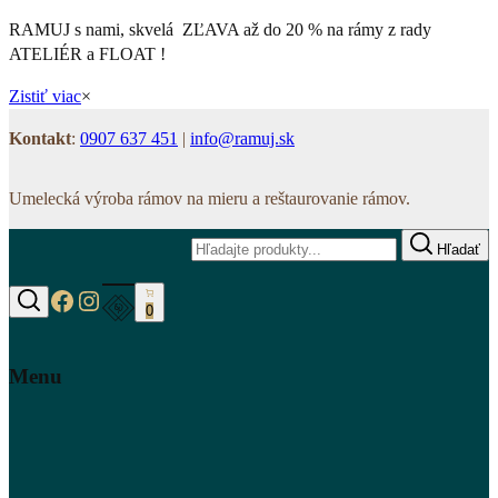
RAMUJ s nami, skvelá ZĽAVA až do 20 % na rámy z rady
ATELIÉR a FLOAT !
Zistiť viac
×
Kontakt
:
0907 637 451
|
info@ramuj.sk
Umelecká výroba rámov na mieru a reštaurovanie rámov.
Hľadať
https://www.facebook.com/www.ramuj.s
https://www.instagram.com/ramuj.sk
0
Hľadať
Menu