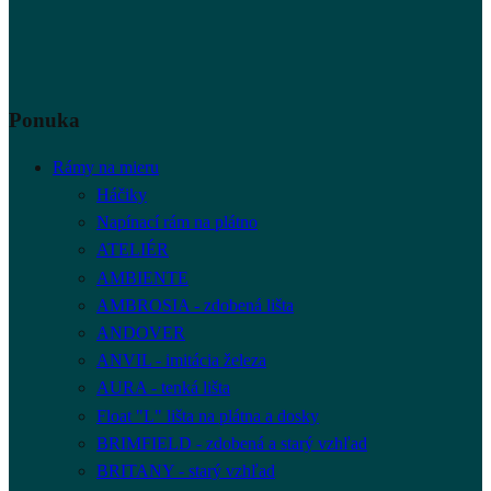
Ponuka
Rámy na mieru
Háčiky
Napínací rám na plátno
ATELIÉR
AMBIENTE
AMBROSIA - zdobená lišta
ANDOVER
ANVIL - imitácia železa
AURA - tenká lišta
Float "L" lišta na plátna a dosky
BRIMFIELD - zdobená a starý vzhľad
BRITANY - starý vzhľad