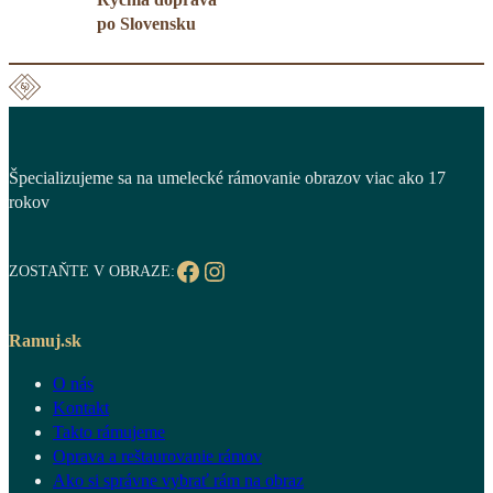
po Slovensku
Špecializujeme sa na umelecké rámovanie obrazov viac ako 17
rokov
Facebook
Instagram
ZOSTAŇTE V OBRAZE:
Ramuj.sk
O nás
Kontakt
Takto rámujeme
Oprava a reštaurovanie rámov
Ako si správne vybrať rám na obraz