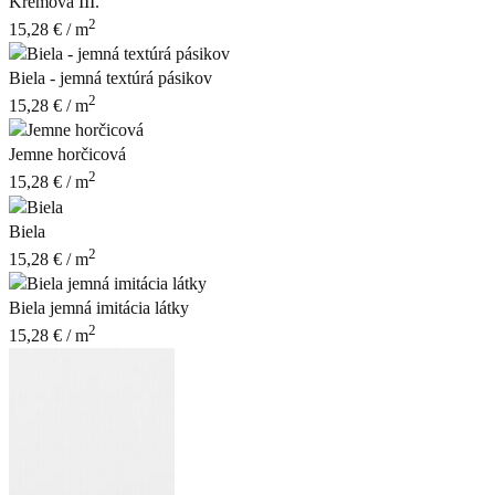
Krémová III.
2
15,28
€
/ m
Biela - jemná textúrá pásikov
2
15,28
€
/ m
Jemne horčicová
2
15,28
€
/ m
Biela
2
15,28
€
/ m
Biela jemná imitácia látky
2
15,28
€
/ m