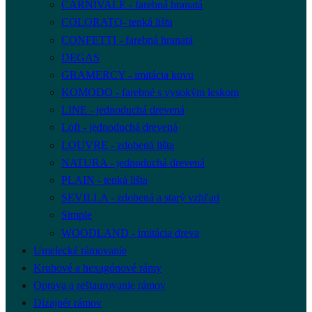
CARNIVALE - farebná hranatá
COLORATO- tenká lišta
CONFETTI - farebná hranatá
DEGAS
GRAMERCY - imitácia kovu
KOMODO - farebné s vysokým leskom
LINE - jednoduchá drevená
Loft - jednoduchá drevená
LOUVRE - zdobená lišta
NATURA - jednoduchá drevená
PLAIN - tenká lišta
SEVILLA - zdobená a starý vzhľad
Simple
WOODLAND - imitácia dreva
Umelecké rámovanie
Kruhové a hexagónové rámy
Oprava a reštaurovanie rámov
Dizajnér rámov