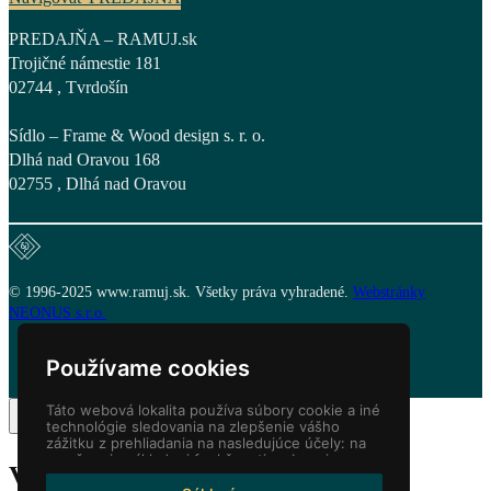
PREDAJŇA – RAMUJ.sk
Trojičné námestie 181
02744 , Tvrdošín
Sídlo – Frame & Wood design s. r. o.
Dlhá nad Oravou 168
02755 , Dlhá nad Oravou
© 1996-2025 www.ramuj.sk. Všetky práva vyhradené.
Webstránky
NEONUS s.r.o.
Používame cookies
Táto webová lokalita používa súbory cookie a iné
technológie sledovania na zlepšenie vášho
zážitku z prehliadania na nasledujúce účely:
na
umožnenie základnej funkčnosti webovej
Váš košík
(items: 0)
stránky
,
pre lepší zážitok na webe
,
na meranie