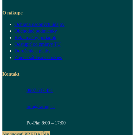
O nákupe
Ochrana osobných údajov
Obchodné podmienky
Reklamačný poriadok
Odstúpiť od zmluvy TU
Doručenie a platby
Zmena súhlasu s cookies
Kontakt
0907 637 451
info@ramuj.sk
Po-Pia: 8:00 – 17:00
Navigovať PREDAJŇA