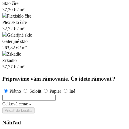
Sklo číre
37,20
€
/ m²
Plexisklo číre
32,72
€
/ m²
Galerijné sklo
263,82
€
/ m²
Zrkadlo
57,77
€
/ m²
Pripravíme vám rámovanie. Čo idete rámovať?
Plátno
Sololit
Papier
Iné
Celková cena:
-
Pridať do košíka
Náhľad