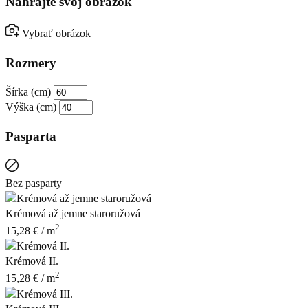
Nahrajte svoj obrázok
Vybrať obrázok
Rozmery
Šírka (cm)
Výška (cm)
Pasparta
Bez pasparty
Krémová až jemne staroružová
2
15,28
€
/ m
Krémová II.
2
15,28
€
/ m