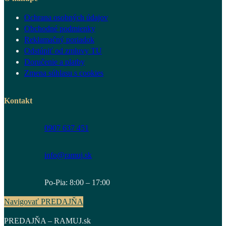
Ochrana osobných údajov
Obchodné podmienky
Reklamačný poriadok
Odstúpiť od zmluvy TU
Doručenie a platby
Zmena súhlasu s cookies
Kontakt
0907 637 451
info@ramuj.sk
Po-Pia: 8:00 – 17:00
Navigovať PREDAJŇA
PREDAJŇA – RAMUJ.sk