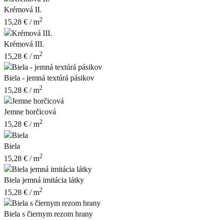
Krémová II.
2
15,28
€
/ m
Krémová III.
2
15,28
€
/ m
Biela - jemná textúrá pásikov
2
15,28
€
/ m
Jemne horčicová
2
15,28
€
/ m
Biela
2
15,28
€
/ m
Biela jemná imitácia látky
2
15,28
€
/ m
Biela s čiernym rezom hrany