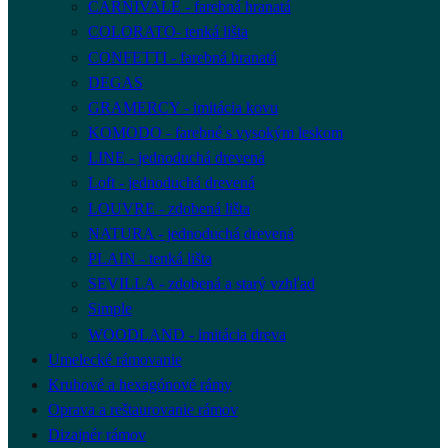
CARNIVALE - farebná hranatá
COLORATO- tenká lišta
CONFETTI - farebná hranatá
DEGAS
GRAMERCY - imitácia kovu
KOMODO - farebné s vysokým leskom
LINE - jednoduchá drevená
Loft - jednoduchá drevená
LOUVRE - zdobená lišta
NATURA - jednoduchá drevená
PLAIN - tenká lišta
SEVILLA - zdobená a starý vzhľad
Simple
WOODLAND - imitácia dreva
Umelecké rámovanie
Kruhové a hexagónové rámy
Oprava a reštaurovanie rámov
Dizajnér rámov